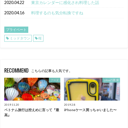
2020.04.22
東京カレンダーに感化され料理した話
2020.04.16
料理するのも気分転換ですね
プライベート
ミッドタウン
桜
RECOMMEND
こちらの記事も人気です。
フード
Lilouの裏側
2019.11.20
2019.2.8
ベトナム旅行は控えめに言って『最
iPhoneケース買っちゃいました〜
高』