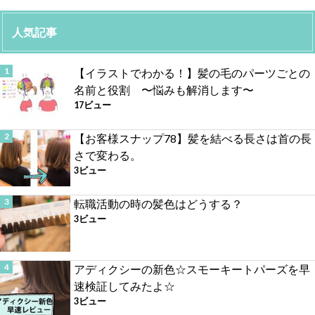
人気記事
【イラストでわかる！】髪の毛のパーツごとの
名前と役割 〜悩みも解消します〜
17ビュー
【お客様スナップ78】髪を結べる長さは首の長
さで変わる。
3ビュー
転職活動の時の髪色はどうする？
3ビュー
アディクシーの新色☆スモーキートパーズを早
速検証してみたよ☆
3ビュー