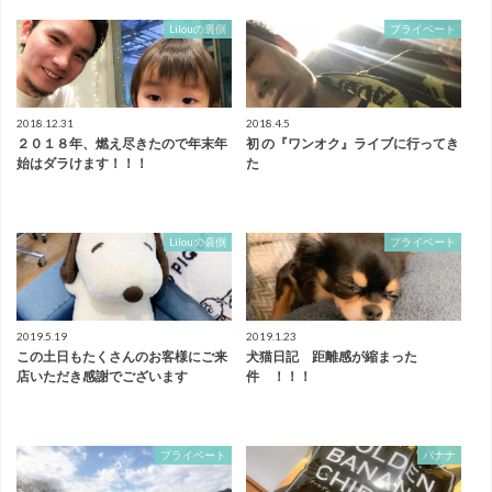
Lilouの裏側
プライベート
2018.12.31
2018.4.5
２０１８年、燃え尽きたので年末年
初 の『ワンオク』ライブに行ってき
始はダラけます！！！
た
Lilouの裏側
プライベート
2019.5.19
2019.1.23
この土日もたくさんのお客様にご来
犬猫日記 距離感が縮まった
店いただき感謝でございます
件 ！！！
プライベート
バナナ