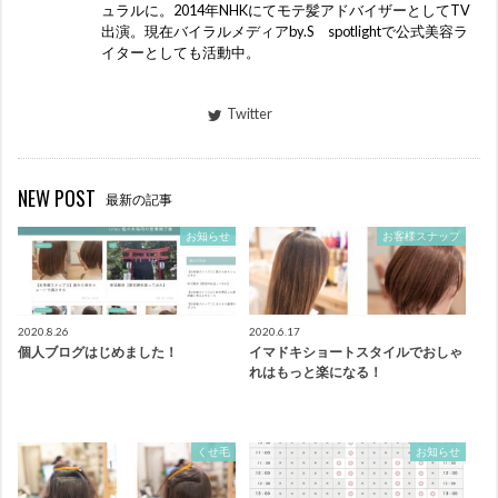
ュラルに。2014年NHKにてモテ髪アドバイザーとしてTV
出演。現在バイラルメディアby.S spotlightで公式美容ラ
イターとしても活動中。
Twitter
NEW POST
最新の記事
お知らせ
お客様スナップ
2020.8.26
2020.6.17
個人ブログはじめました！
イマドキショートスタイルでおしゃ
れはもっと楽になる！
くせ毛
お知らせ