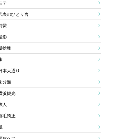
モテ
代表のひとり言
前髪
撮影
断捨離
旅
日本大通り
未分類
横浜観光
求人
縮毛矯正
肌
頭皮ケア