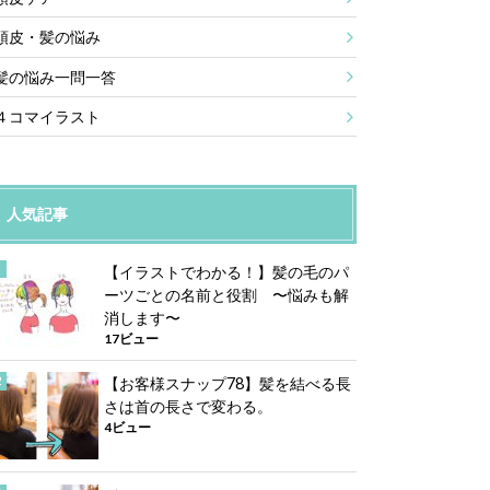
頭皮・髪の悩み
髪の悩み一問一答
４コマイラスト
人気記事
【イラストでわかる！】髪の毛のパ
ーツごとの名前と役割 〜悩みも解
消します〜
17ビュー
【お客様スナップ78】髪を結べる長
さは首の長さで変わる。
4ビュー