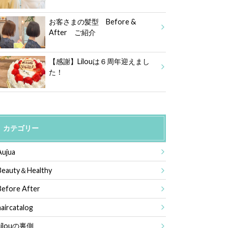
お客さまの髪型 Before &
After ご紹介
【感謝】Lilouは６周年迎えまし
た！
カテゴリー
Aujua
Beauty＆Healthy
Before After
haircatalog
Lilouの裏側