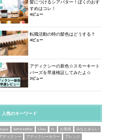
髪につけるシアバター！ぼくのおす
すめはコレ！
4ビュー
転職活動の時の髪色はどうする？
4ビュー
アディクシーの新色☆スモーキート
パーズを早速検証してみたよ☆
3ビュー
人気のキーワード
Aujua
beforeafter
Lilou
N.
お客様
みなとみらい
アディクシー
アディクシーカラー
アレンジ