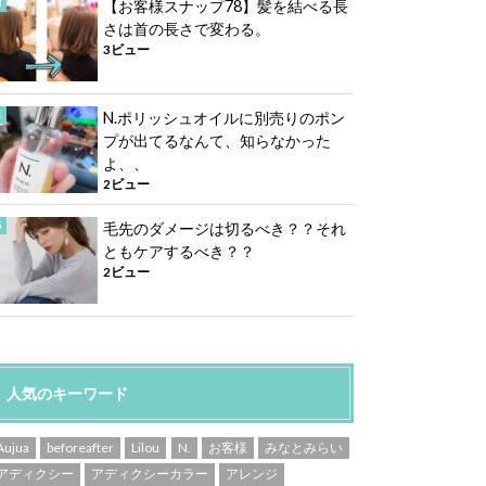
【お客様スナップ78】髪を結べる長
さは首の長さで変わる。
3ビュー
N.ポリッシュオイルに別売りのポン
プが出てるなんて、知らなかった
よ、、
2ビュー
毛先のダメージは切るべき？？それ
ともケアするべき？？
2ビュー
人気のキーワード
Aujua
beforeafter
Lilou
N.
お客様
みなとみらい
アディクシー
アディクシーカラー
アレンジ