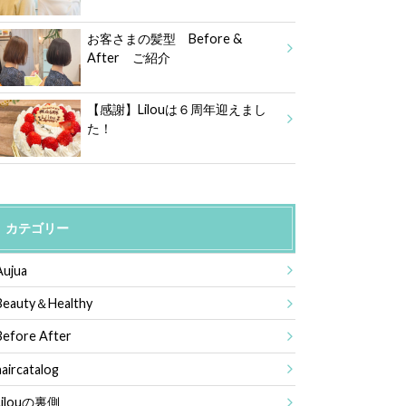
お客さまの髪型 Before &
After ご紹介
【感謝】Lilouは６周年迎えまし
た！
カテゴリー
Aujua
Beauty＆Healthy
Before After
haircatalog
Lilouの裏側