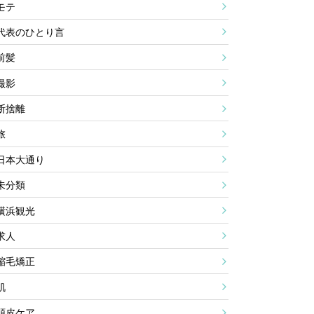
モテ
代表のひとり言
前髪
撮影
断捨離
旅
日本大通り
未分類
横浜観光
求人
縮毛矯正
肌
頭皮ケア