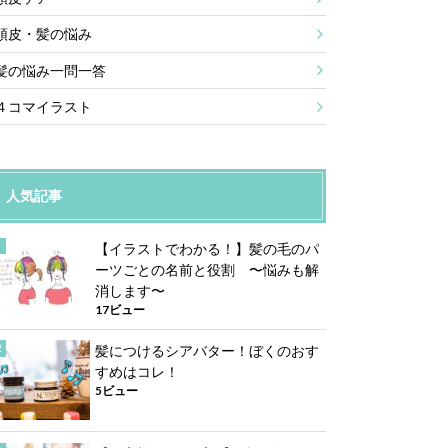
頭皮・髪の悩み
髪の悩み一問一答
４コマイラスト
人気記事
【イラストでわかる！】髪の毛のパ
ーツごとの名前と役割 〜悩みも解
消します〜
17ビュー
髪につけるシアバター！ぼくのおす
すめはコレ！
5ビュー