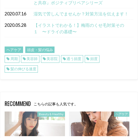
と共存』ポジティブリペアシリーズ
2020.07.16
湿気で苦しんでませんか？対策方法を伝えます！
2020.05.28
【イラストでわかる！】梅雨のくせ毛対策その
１ 〜ドライの基礎〜
ヘアケア
頭皮・髪の悩み
周期
美容師
美容院
通う頻度
頻度
髪の伸びる速度
RECOMMEND
こちらの記事も人気です。
Beauty＆Healthy
ヘアケア