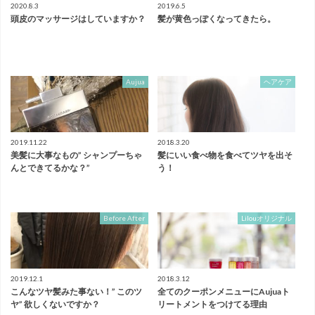
2020.8.3
2019.6.5
頭皮のマッサージはしていますか？
髪が黄色っぽくなってきたら。
Aujua
ヘアケア
2019.11.22
2018.3.20
美髪に大事なもの” シャンプーちゃ
髪にいい食べ物を食べてツヤを出そ
んとできてるかな？”
う！
Before After
Lilouオリジナル
2019.12.1
2018.3.12
こんなツヤ髪みた事ない！” このツ
全てのクーポンメニューにAujuaト
ヤ” 欲しくないですか？
リートメントをつけてる理由