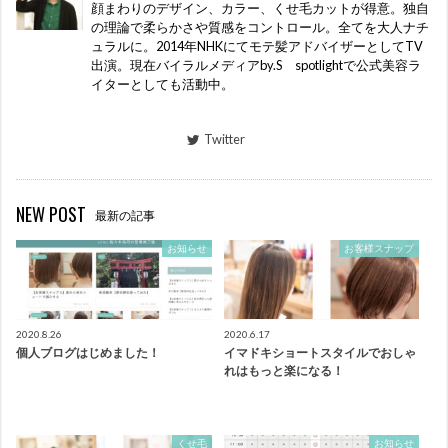
顔まわりのデザイン、カラー、くせ毛カットが得意。独自
の理論で柔らかさや質感をコントロール。全てを大人ナチ
ュラルに。2014年NHKにてモテ髪アドバイザーとしてTV
出演。現在バイラルメディアby.S spotlightで公式美容ラ
イターとしても活動中。
Twitter
NEW POST
最新の記事
お知らせ
お客様スナップ
2020.8.26
2020.6.17
個人ブログはじめました！
イマドキショートスタイルでおしゃ
れはもっと楽になる！
くせ毛
お知らせ