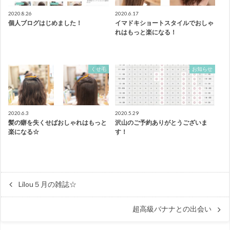
2020.8.26
2020.6.17
個人ブログはじめました！
イマドキショートスタイルでおしゃ
れはもっと楽になる！
くせ毛
お知らせ
2020.6.3
2020.5.29
髪の癖を失くせばおしゃれはもっと
沢山のご予約ありがとうございま
楽になる☆
す！
Lilou５月の雑誌☆
超高級バナナとの出会い