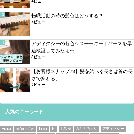
4ビュー
転職活動の時の髪色はどうする？
4ビュー
アディクシーの新色☆スモーキートパーズを早
速検証してみたよ☆
3ビュー
【お客様スナップ78】髪を結べる長さは首の長
さで変わる。
2ビュー
人気のキーワード
Aujua
beforeafter
Lilou
N.
お客様
みなとみらい
アディクシー