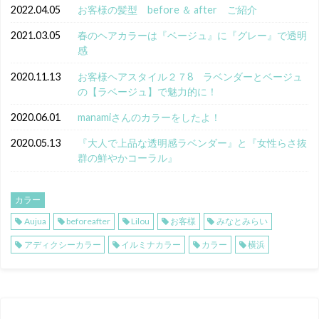
2022.04.05
お客様の髪型 before ＆ after ご紹介
2021.03.05
春のヘアカラーは『ベージュ』に『グレー』で透明
感
2020.11.13
お客様ヘアスタイル２７8 ラベンダーとベージュ
の【ラベージュ】で魅力的に！
2020.06.01
manamiさんのカラーをしたよ！
2020.05.13
『大人で上品な透明感ラベンダー』と『女性らさ抜
群の鮮やかコーラル』
カラー
Aujua
beforeafter
Lilou
お客様
みなとみらい
アディクシーカラー
イルミナカラー
カラー
横浜