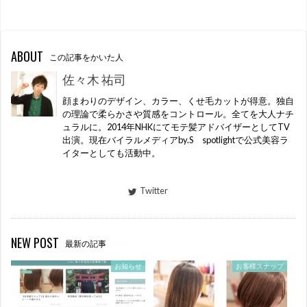
ABOUT
この記事をかいた人
佐々木 祐司
顔まわりのデザイン、カラー、くせ毛カットが得意。独自
の理論で柔らかさや質感をコントロール。全てを大人ナチ
ュラルに。2014年NHKにてモテ髪アドバイザーとしてTV
出演。現在バイラルメディアby.S spotlightで公式美容ラ
イターとしても活動中。
Twitter
NEW POST
最新の記事
お知らせ
お客様スナップ