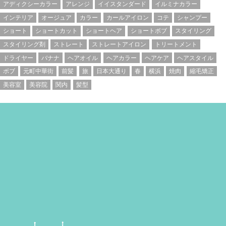
アディクシーカラー
アレンジ
イイスタンダード
イルミナカラー
インテリア
オージュア
カラー
カールアイロン
コテ
シャンプー
ショート
ショートカット
ショートヘア
ショートボブ
スタイリング
スタイリング剤
ストレート
ストレートアイロン
トリートメント
ドライヤー
バナナ
ヘアオイル
ヘアカラー
ヘアケア
ヘアスタイル
ボブ
元町中華街
前髪
旅
日本大通り
春
横浜
焼肉
縮毛矯正
美容室
美容院
関内
髪型