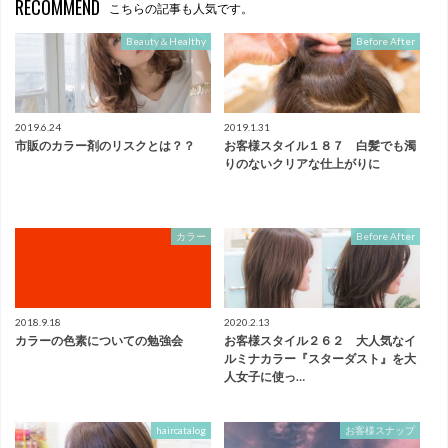
RECOMMEND
こちらの記事も人気です。
Beauty＆Healthy
Before After
2019.6.24
2019.1.31
市販のカラー剤のリスクとは？？
お客様スタイル１８７ 白髪でも濁
りのないクリアな仕上がりに
カラー
Before After
2018.9.18
2020.2.13
カラーの色素についての勉強会
お客様スタイル２６２ 大人気なイ
ルミナカラー『スターダスト』を大
人女子に使っ…
haircatalog
お客様スナップ