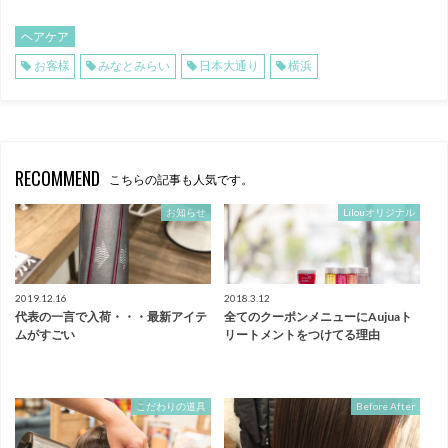
ヘアケア
お客様
みなとみらい
日本大通り
横浜
RECOMMEND
こちらの記事も人気です。
お知らせ
Lilouオリジナル
2019.12.16
2018.3.12
代表の一言で入荷・・・最新アイテ
全てのクーポンメニューにAujuaト
ムがすごい
リートメントをつけてる理由
こだわりの道具
Before After