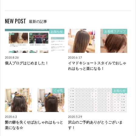
NEW POST
最新の記事
お知らせ
お客様スナップ
2020.8.26
2020.6.17
個人ブログはじめました！
イマドキショートスタイルでおしゃ
れはもっと楽になる！
くせ毛
お知らせ
2020.6.3
2020.5.29
髪の癖を失くせばおしゃれはもっと
沢山のご予約ありがとうございま
楽になる☆
す！