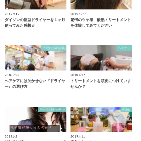
2019.9.19
2019.12.11
ダイソンの新型ドライヤーを１ヶ月
驚愕のツヤ感 酸熱トリートメント
使ってみた感想☆
を体験してみてください
こだわりの道具
ヘアケア
2018.7.25
2018.4.17
ヘアケアには欠かせない『ドライヤ
トリートメントを頭皮につけていま
ー』の選び方
せんか？
Beauty＆Healthy
Aujua
2019.6.2
2019.4.11