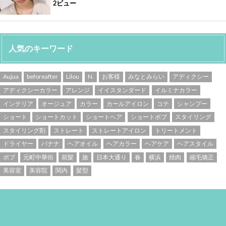
2ビュー
人気のキーワード
Aujua
beforeafter
Lilou
N.
お客様
みなとみらい
アディクシー
アディクシーカラー
アレンジ
イイスタンダード
イルミナカラー
インテリア
オージュア
カラー
カールアイロン
コテ
シャンプー
ショート
ショートカット
ショートヘア
ショートボブ
スタイリング
スタイリング剤
ストレート
ストレートアイロン
トリートメント
ドライヤー
バナナ
ヘアオイル
ヘアカラー
ヘアケア
ヘアスタイル
ボブ
元町中華街
前髪
旅
日本大通り
春
横浜
焼肉
縮毛矯正
美容室
美容院
関内
髪型