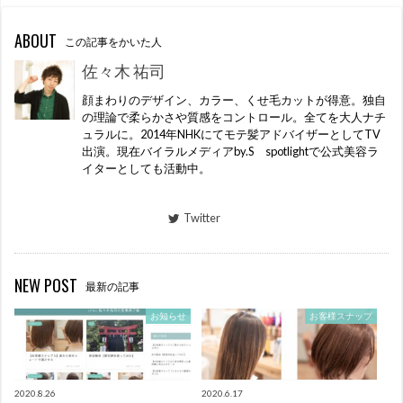
ABOUT
この記事をかいた人
佐々木 祐司
顔まわりのデザイン、カラー、くせ毛カットが得意。独自
の理論で柔らかさや質感をコントロール。全てを大人ナチ
ュラルに。2014年NHKにてモテ髪アドバイザーとしてTV
出演。現在バイラルメディアby.S spotlightで公式美容ラ
イターとしても活動中。
Twitter
NEW POST
最新の記事
お知らせ
お客様スナップ
2020.8.26
2020.6.17