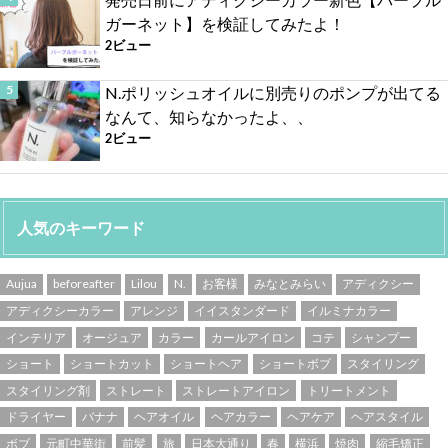
ガーネット】を検証してみたよ！
2ビュー
N.ポリッシュオイルに別売りのポンプが出てる
なんて、知らなかったよ、、
2ビュー
人気のキーワード
Aujua
beforeafter
Lilou
N.
お客様
みなとみらい
アディクシー
アディクシーカラー
アレンジ
イイスタンダード
イルミナカラー
インテリア
オージュア
カラー
カールアイロン
コテ
シャンプー
ショート
ショートカット
ショートヘア
ショートボブ
スタイリング
スタイリング剤
ストレート
ストレートアイロン
トリートメント
ドライヤー
バナナ
ヘアオイル
ヘアカラー
ヘアケア
ヘアスタイル
ボブ
元町中華街
前髪
旅
日本大通り
春
横浜
焼肉
縮毛矯正