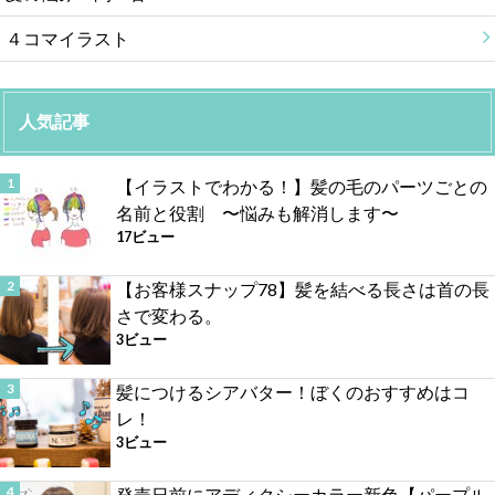
４コマイラスト
人気記事
【イラストでわかる！】髪の毛のパーツごとの
名前と役割 〜悩みも解消します〜
17ビュー
【お客様スナップ78】髪を結べる長さは首の長
さで変わる。
3ビュー
髪につけるシアバター！ぼくのおすすめはコ
レ！
3ビュー
発売日前にアディクシーカラー新色【パープル