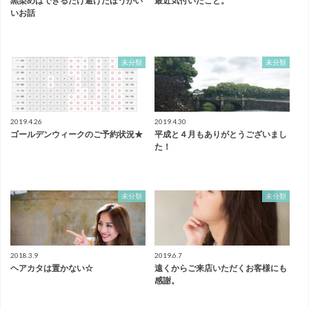
黒染めはできるだけ避けたほうがい
最近気付いたこと。
いお話
未分類
未分類
2019.4.26
2019.4.30
ゴールデンウィークのご予約状況★
平成と４月もありがとうございまし
た！
未分類
未分類
2018.3.9
2019.6.7
ヘアカタは置かない☆
遠くからご来店いただくお客様にも
感謝。