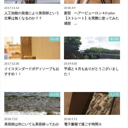
2017.11.12
2018.4.9
人工知能の発達により美容師という
新型 ヘアービューロン４D plus
仕事は無くなるのか？？
【ストレート】を実際に使ってみた
感想 …
未分類
未分類
2017.12.28
2019.4.30
イイスタンダードボディソープもお
平成と４月もありがとうございまし
すすめ！！
た！
未分類
未分類
2018.7.23
2018.3.11
美容師は外にいても美容師ってわか
電子書籍で過ごす時間☆