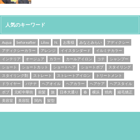
人気のキーワード
Aujua
beforeafter
Lilou
N.
お客様
みなとみらい
アディクシー
アディクシーカラー
アレンジ
イイスタンダード
イルミナカラー
インテリア
オージュア
カラー
カールアイロン
コテ
シャンプー
ショート
ショートカット
ショートヘア
ショートボブ
スタイリング
スタイリング剤
ストレート
ストレートアイロン
トリートメント
ドライヤー
バナナ
ヘアオイル
ヘアカラー
ヘアケア
ヘアスタイル
ボブ
元町中華街
前髪
旅
日本大通り
春
横浜
焼肉
縮毛矯正
美容室
美容院
関内
髪型