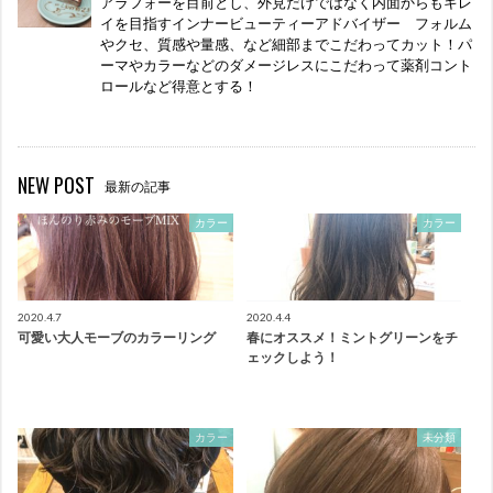
アラフォーを目前とし、外見だけではなく内面からもキレ
イを目指すインナービューティーアドバイザー フォルム
やクセ、質感や量感、など細部までこだわってカット！パ
ーマやカラーなどのダメージレスにこだわって薬剤コント
ロールなど得意とする！
NEW POST
最新の記事
カラー
カラー
2020.4.7
2020.4.4
可愛い大人モーブのカラーリング
春にオススメ！ミントグリーンをチ
ェックしよう！
カラー
未分類