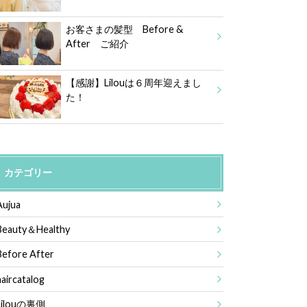
お客さまの髪型 Before &
After ご紹介
【感謝】Lilouは６周年迎えまし
た！
カテゴリー
Aujua
Beauty＆Healthy
Before After
haircatalog
Lilouの裏側