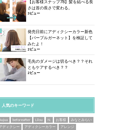
【お客様スナップ78】髪を結べる長
さは首の長さで変わる。
3ビュー
発売日前にアディクシーカラー新色
【パープルガーネット】を検証して
みたよ！
2ビュー
毛先のダメージは切るべき？？それ
ともケアするべき？？
2ビュー
人気のキーワード
Aujua
beforeafter
Lilou
N.
お客様
みなとみらい
アディクシー
アディクシーカラー
アレンジ