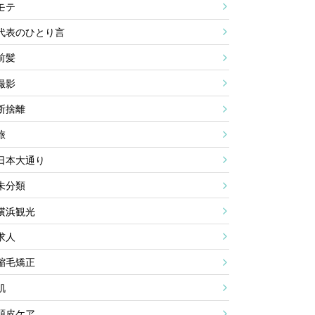
モテ
代表のひとり言
前髪
撮影
断捨離
旅
日本大通り
未分類
横浜観光
求人
縮毛矯正
肌
頭皮ケア