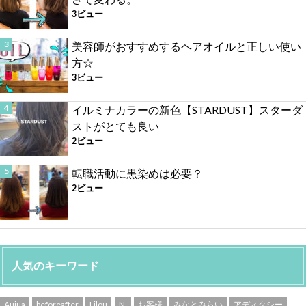
3ビュー
美容師がおすすめするヘアオイルと正しい使い
方☆
3ビュー
イルミナカラーの新色【STARDUST】スターダ
ストがとても良い
2ビュー
転職活動に黒染めは必要？
2ビュー
人気のキーワード
Aujua
beforeafter
Lilou
N.
お客様
みなとみらい
アディクシー