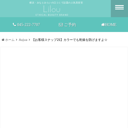
横浜・みなとみらいの口コミで話題の人気美容室
045-222-7707
ご予約
HOME
ホーム
Aujua
【お客様スナップ21】カラーでも乾燥を防げますよ☆