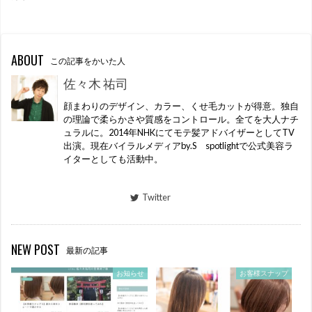
ABOUT
この記事をかいた人
佐々木 祐司
顔まわりのデザイン、カラー、くせ毛カットが得意。独自
の理論で柔らかさや質感をコントロール。全てを大人ナチ
ュラルに。2014年NHKにてモテ髪アドバイザーとしてTV
出演。現在バイラルメディアby.S spotlightで公式美容ラ
イターとしても活動中。
Twitter
NEW POST
最新の記事
お知らせ
お客様スナップ