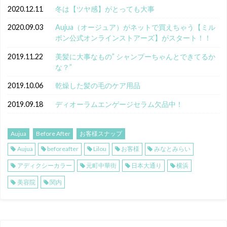
2020.12.11
冬は【ツヤ感】がとっても大事
2020.09.03
Aujua（オージュア）がネットで買えちゃう【ミル
ボン公式オンラインストアーズ】がスタート！！
2019.11.22
美髪に大事なもの” シャンプーちゃんとできてるか
な？”
2019.10.06
乾燥した髪の毛のケア用品
2019.09.18
ディオーラムエンゲージセラム欠品中！
Aujua
Before After
お客様スナップ
Aujua
beforeafter
Lilou
お客様
みなとみらい
アディクシーカラー
元町中華街
日本大通り
横浜
美容院
関内