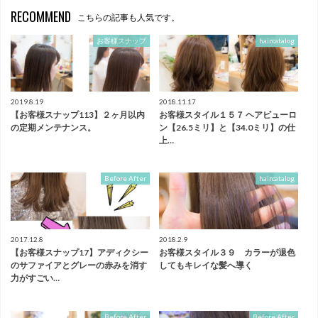
RECOMMEND
こちらの記事も人気です。
お客様スナップ
haircatalog
2019.8.19
2018.11.17
【お客様スナップ113】２ヶ月以内
お客様スタイル１５７ ヘアビューロ
の定期メンテナンス。
ン【26.5ミリ】と【34.0ミリ】の仕
上…
Before After
haircatalog
2017.12.8
2018.2.9
【お客様スナップ17】アディクシー
お客様スタイル３９ カラーが退色
のサファイアとグレーの赤みを消す
してもキレイな髪へ導く
力がすごい…
Before After
Before After