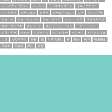
アディクシーカラー
アレンジ
イイスタンダード
イルミナカラー
インテリア
オージュア
カラー
カールアイロン
コテ
シャンプー
ショート
ショートカット
ショートヘア
ショートボブ
スタイリング
スタイリング剤
ストレート
ストレートアイロン
トリートメント
ドライヤー
バナナ
ヘアオイル
ヘアカラー
ヘアケア
ヘアスタイル
ボブ
元町中華街
前髪
旅
日本大通り
春
横浜
焼肉
縮毛矯正
美容室
美容院
関内
髪型