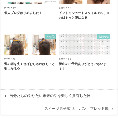
2020.8.26
2020.6.17
個人ブログはじめました！
イマドキショートスタイルでおしゃ
れはもっと楽になる！
くせ毛
お知らせ
2020.6.3
2020.5.29
髪の癖を失くせばおしゃれはもっと
沢山のご予約ありがとうございま
楽になる☆
す！
自分たちのやりたい未来の話を楽しく共有した日
スイーツ男子旅”３ パン ブレッド編