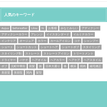
人気のキーワード
Aujua
beforeafter
Lilou
N.
お客様
みなとみらい
アディクシー
アディクシーカラー
アレンジ
イイスタンダード
イルミナカラー
インテリア
オージュア
カラー
カールアイロン
コテ
シャンプー
ショート
ショートカット
ショートヘア
ショートボブ
スタイリング
スタイリング剤
ストレート
ストレートアイロン
トリートメント
ドライヤー
バナナ
ヘアオイル
ヘアカラー
ヘアケア
ヘアスタイル
ボブ
元町中華街
前髪
旅
日本大通り
春
横浜
焼肉
縮毛矯正
美容室
美容院
関内
髪型