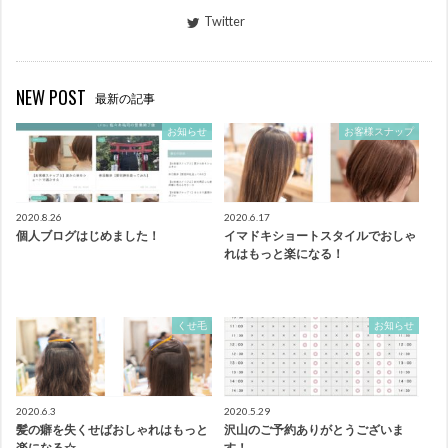
Twitter
NEW POST
最新の記事
お知らせ
お客様スナップ
2020.8.26
2020.6.17
個人ブログはじめました！
イマドキショートスタイルでおしゃ
れはもっと楽になる！
くせ毛
お知らせ
2020.6.3
2020.5.29
髪の癖を失くせばおしゃれはもっと
沢山のご予約ありがとうございま
楽になる☆
す！