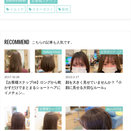
Before After
お客様スナップ
イルミナ
スターダスト
新色
RECOMMEND
こちらの記事も人気です。
Before After
お客様スナップ
2017.10.28
2022.2.17
【お客様スナップ08】ロングから乾
顔を大きく見せていませんか？『小
かすだけでまとまるショートヘアに
顔に見せる大切なルール』
イメチェン…
お客様スナップ
haircatalog