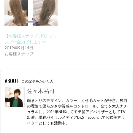
【お客様スナップ118】シャ
ンプー全力でします☆
2019年9月14日
お客様スナップ
ABOUT
この記事をかいた人
佐々木 祐司
顔まわりのデザイン、カラー、くせ毛カットが得意。独自
の理論で柔らかさや質感をコントロール。全てを大人ナチ
ュラルに。2014年NHKにてモテ髪アドバイザーとしてTV
出演。現在バイラルメディアby.S spotlightで公式美容ラ
イターとしても活動中。