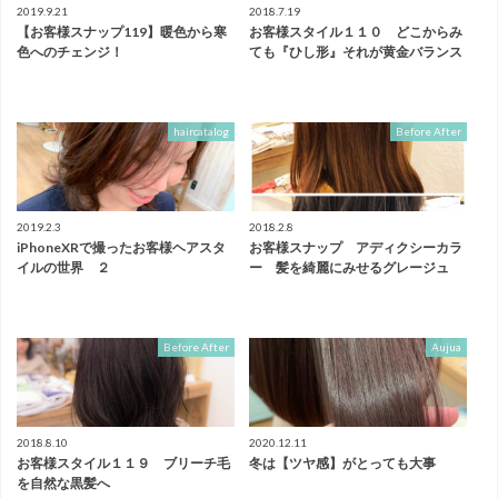
2019.9.21
2018.7.19
【お客様スナップ119】暖色から寒
お客様スタイル１１０ どこからみ
色へのチェンジ！
ても『ひし形』それが黄金バランス
haircatalog
Before After
2019.2.3
2018.2.8
iPhoneXRで撮ったお客様ヘアスタ
お客様スナップ アディクシーカラ
イルの世界 ２
ー 髪を綺麗にみせるグレージュ
Before After
Aujua
2018.8.10
2020.12.11
お客様スタイル１１９ ブリーチ毛
冬は【ツヤ感】がとっても大事
を自然な黒髪へ