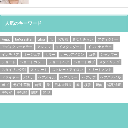
人気のキーワード
Aujua
beforeafter
Lilou
N.
お客様
みなとみらい
アディクシー
アディクシーカラー
アレンジ
イイスタンダード
イルミナカラー
インテリア
オージュア
カラー
カールアイロン
コテ
シャンプー
ショート
ショートカット
ショートヘア
ショートボブ
スタイリング
スタイリング剤
ストレート
ストレートアイロン
トリートメント
ドライヤー
バナナ
ヘアオイル
ヘアカラー
ヘアケア
ヘアスタイル
ボブ
元町中華街
前髪
旅
日本大通り
春
横浜
焼肉
縮毛矯正
美容室
美容院
関内
髪型