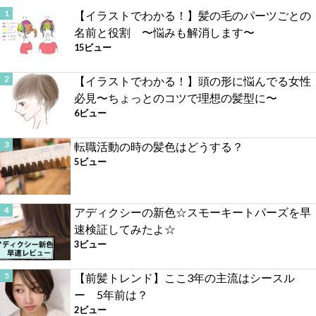
【イラストでわかる！】髪の毛のパーツごとの
名前と役割 〜悩みも解消します〜
15ビュー
【イラストでわかる！】頭の形に悩んでる女性
必見〜ちょっとのコツで理想の髪型に〜
6ビュー
転職活動の時の髪色はどうする？
5ビュー
アディクシーの新色☆スモーキートパーズを早
速検証してみたよ☆
3ビュー
【前髪トレンド】ここ3年の主流はシースル
ー 5年前は？
2ビュー