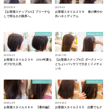
2019.10.4
2019.4.5
【お客様スナップ121】ブリーチな
お客様スタイル２０９ 春の爽やか
しで明るさの限界へ。
外ハネミディアム
Before After
Before After
2019.6.21
2018.7.20
お客様スタイル２３４ 2019年夏も
【お客様スナップ42】ダークトーン
ボブが大人気
とちょいバッサリで大きくイメチェ
ン☆
お客様スナップ
Before After
2020.2.29
2019.10.3
お客様スタイル２６４ 【番外編】
お客様スタイル２５０ 白髪でもナ