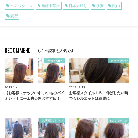
ヘアスタイル
元町中華街
日本大通り
横浜
関内
髪型
RECOMMEND
こちらの記事も人気です。
Before After
Before After
2019.1.6
2017.12.19
【お客様スナップ88】いつものバイ
お客様スタイル１５ 伸ばしたい時
オレットに一工夫☆超おすすめ！
でもシルエットは綺麗に
お客様スナップ
Before After