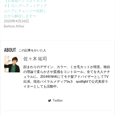
【お客様ヘアスタイル２６
６】ロングヘア→ミディア
ムヘアにチェンジ〜比較し
ながら解説します〜
2020年4月26日
Before After
ABOUT
この記事をかいた人
佐々木 祐司
顔まわりのデザイン、カラー、くせ毛カットが得意。独自
の理論で柔らかさや質感をコントロール。全てを大人ナチ
ュラルに。2014年NHKにてモテ髪アドバイザーとしてTV
出演。現在バイラルメディアby.S spotlightで公式美容ラ
イターとしても活動中。
Twitter