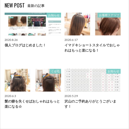
NEW POST
最新の記事
お知らせ
お客様スナップ
2020.8.26
2020.6.17
個人ブログはじめました！
イマドキショートスタイルでおしゃ
れはもっと楽になる！
くせ毛
お知らせ
2020.6.3
2020.5.29
髪の癖を失くせばおしゃれはもっと
沢山のご予約ありがとうございま
楽になる☆
す！