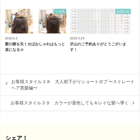
くせ毛
お知らせ
2020.6.3
2020.5.29
髪の癖を失くせばおしゃれはもっと
沢山のご予約ありがとうございま
楽になる☆
す！
お客様スタイル３８ 大人前下がりショートボブ 〜ストレート
ヘア黒髮編〜
お客様スタイル３９ カラーが退色してもキレイな髪へ導く
シェア！