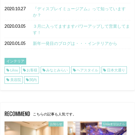
2020.10.27
『ディスプレイミュージアム』って知っています
か？
2020.03.05
３月に入ってますますパワーアップして営業してま
す！
2020.01.05
新年一発目のブログは・・・インテリアから
インテリア
Lilou
お客様
みなとみらい
ヘアスタイル
日本大通り
美容院
関内
RECOMMEND
こちらの記事も人気です。
お知らせ
Lilouオリジナル