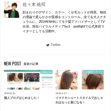
佐々木 祐司
顔まわりのデザイン、カラー、くせ毛カットが得意。独自
の理論で柔らかさや質感をコントロール。全てを大人ナチ
ュラルに。2014年NHKにてモテ髪アドバイザーとしてTV
出演。現在バイラルメディアby.S spotlightで公式美容ラ
イターとしても活動中。
Twitter
NEW POST
最新の記事
お知らせ
お客様スナップ
2020.8.26
2020.6.17
個人ブログはじめました！
イマドキショートスタイルでおしゃ
れはもっと楽になる！