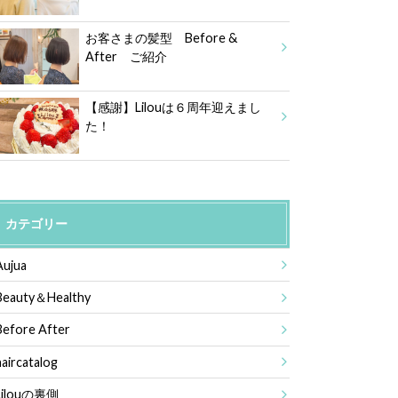
お客さまの髪型 Before &
After ご紹介
【感謝】Lilouは６周年迎えまし
た！
カテゴリー
Aujua
Beauty＆Healthy
Before After
haircatalog
Lilouの裏側