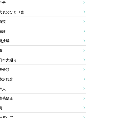
モテ
代表のひとり言
前髪
撮影
断捨離
旅
日本大通り
未分類
横浜観光
求人
縮毛矯正
肌
頭皮ケア