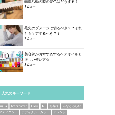
転職活動の時の髪色はどうする？
3ビュー
毛先のダメージは切るべき？？それ
ともケアするべき？？
2ビュー
美容師がおすすめするヘアオイルと
正しい使い方☆
2ビュー
人気のキーワード
Aujua
beforeafter
Lilou
N.
お客様
みなとみらい
アディクシー
アディクシーカラー
アレンジ