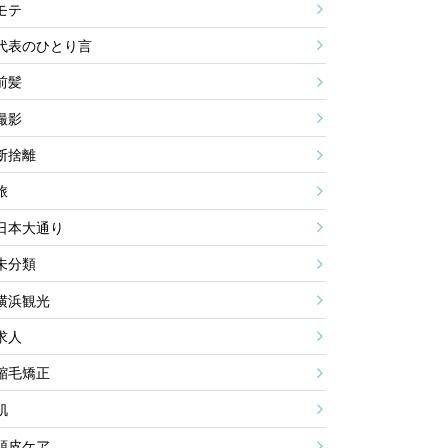
モテ
代表のひとり言
前髪
撮影
断捨離
旅
日本大通り
未分類
横浜観光
求人
縮毛矯正
肌
頭皮ケア