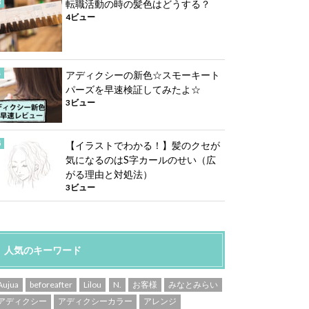
転職活動の時の髪色はどうする？
4ビュー
アディクシーの新色☆スモーキート
パーズを早速検証してみたよ☆
3ビュー
【イラストでわかる！】髪のクセが
気になるのはS字カールのせい（広
がる理由と対処法）
3ビュー
人気のキーワード
Aujua
beforeafter
Lilou
N.
お客様
みなとみらい
アディクシー
アディクシーカラー
アレンジ