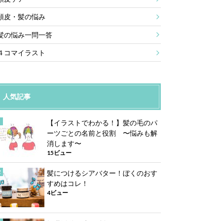
頭皮・髪の悩み
髪の悩み一問一答
４コマイラスト
人気記事
【イラストでわかる！】髪の毛のパ
ーツごとの名前と役割 〜悩みも解
消します〜
15ビュー
髪につけるシアバター！ぼくのおす
すめはコレ！
4ビュー