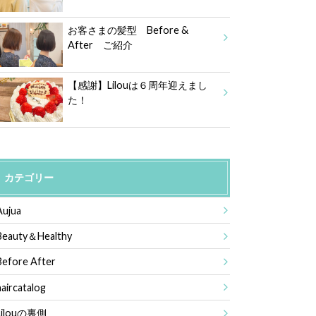
お客さまの髪型 Before &
After ご紹介
【感謝】Lilouは６周年迎えまし
た！
カテゴリー
Aujua
Beauty＆Healthy
Before After
haircatalog
Lilouの裏側