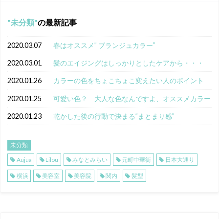
未分類
の最新記事
2020.03.07
春はオススメ” ブランジュカラー”
2020.03.01
髪のエイジングはしっかりとしたケアから・・・
2020.01.26
カラーの色をちょこちょこ変えたい人のポイント
2020.01.25
可愛い色？ 大人な色なんですよ、オススメカラー
2020.01.23
乾かした後の行動で決まる”まとまり感”
未分類
Aujua
Lilou
みなとみらい
元町中華街
日本大通り
横浜
美容室
美容院
関内
髪型