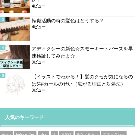
4ビュー
転職活動の時の髪色はどうする？
4ビュー
アディクシーの新色☆スモーキートパーズを早
速検証してみたよ☆
3ビュー
【イラストでわかる！】髪のクセが気になるの
はS字カールのせい（広がる理由と対処法）
3ビュー
人気のキーワード
Aujua
beforeafter
Lilou
N.
お客様
みなとみらい
アディクシー