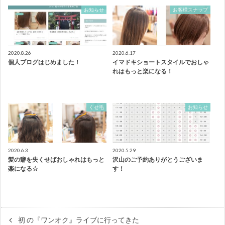
お知らせ
お客様スナップ
2020.8.26
2020.6.17
個人ブログはじめました！
イマドキショートスタイルでおしゃ
れはもっと楽になる！
くせ毛
お知らせ
2020.6.3
2020.5.29
髪の癖を失くせばおしゃれはもっと
沢山のご予約ありがとうございま
楽になる☆
す！
初 の『ワンオク』ライブに行ってきた