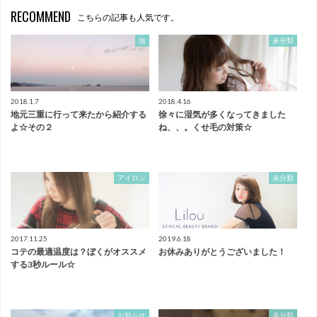
RECOMMEND
こちらの記事も人気です。
旅
未分類
2018.1.7
2018.4.16
地元三重に行って来たから紹介する
徐々に湿気が多くなってきました
よ☆その２
ね、、。くせ毛の対策☆
アイロン
未分類
2017.11.25
2019.6.18
コテの最適温度は？ぼくがオススメ
お休みありがとうございました！
する3秒ルール☆
お知らせ
未分類