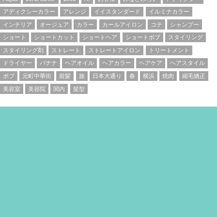
アディクシーカラー
アレンジ
イイスタンダード
イルミナカラー
インテリア
オージュア
カラー
カールアイロン
コテ
シャンプー
ショート
ショートカット
ショートヘア
ショートボブ
スタイリング
スタイリング剤
ストレート
ストレートアイロン
トリートメント
ドライヤー
バナナ
ヘアオイル
ヘアカラー
ヘアケア
ヘアスタイル
ボブ
元町中華街
前髪
旅
日本大通り
春
横浜
焼肉
縮毛矯正
美容室
美容院
関内
髪型