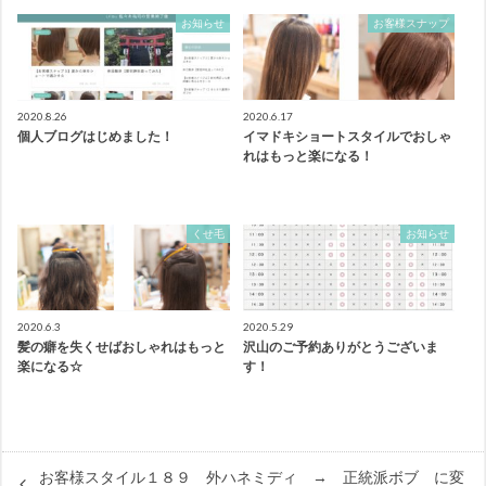
お知らせ
お客様スナップ
2020.8.26
2020.6.17
個人ブログはじめました！
イマドキショートスタイルでおしゃ
れはもっと楽になる！
くせ毛
お知らせ
2020.6.3
2020.5.29
髪の癖を失くせばおしゃれはもっと
沢山のご予約ありがとうございま
楽になる☆
す！
お客様スタイル１８９ 外ハネミディ → 正統派ボブ に変