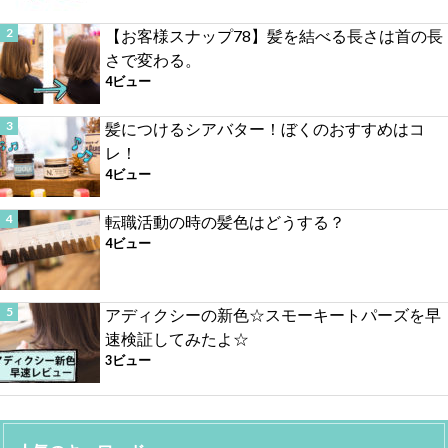
【お客様スナップ78】髪を結べる長さは首の長
さで変わる。
4ビュー
髪につけるシアバター！ぼくのおすすめはコ
レ！
4ビュー
転職活動の時の髪色はどうする？
4ビュー
アディクシーの新色☆スモーキートパーズを早
速検証してみたよ☆
3ビュー