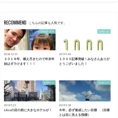
RECOMMEND
こちらの記事も人気です。
Lilouの裏側
お知らせ
2018.12.31
2019.1.26
２０１８年、燃え尽きたので年末年
１０００記事突破！みなさんありが
始はダラけます！！！
とうございました！
お知らせ
お知らせ
2019.3.21
2019.3.18
Lilouの目の前に大きなホテルが！
今年、必ず達成したい目標 （目標
とは目に見える指標）