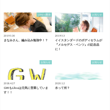
Lilouの裏側
お知らせ
2019.5.30
2019.5.3
まなみさん、編み込み勉強中！？
イイスタンダードのボディセラムが
『メルセデス・ベンツ』の記念品
に！
お知らせ
お知らせ
2018.4.27
2020.1.2
GWもLilouは元気に営業していま
水って何？
す！！