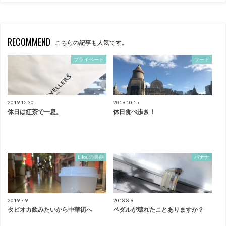
RECOMMEND
こちらの記事も人気です。
プライベート
フード
2019.12.30
2019.10.15
休日は紅茶で一息。
休日食べ歩き！
Lilouの裏側
バナナ
2019.7.9
2018.8.9
タピオカ飲みたいから中華街へ
ペダルが壊れたことありますか？