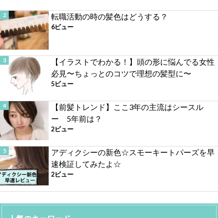
転職活動の時の髪色はどうする？
6ビュー
【イラストでわかる！】頭の形に悩んでる女性
必見〜ちょっとのコツで理想の髪型に〜
5ビュー
【前髪トレンド】ここ3年の主流はシースル
ー 5年前は？
2ビュー
アディクシーの新色☆スモーキートパーズを早
速検証してみたよ☆
2ビュー