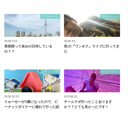
プライベート
プライベート
2018.9.23
2018.4.5
美容師って休みの日何している
初 の『ワンオク』ライブに行ってき
の？？
た
プライベート
プライベート
2018.10.25
2019.8.22
りゅーせーが3歳になったので、ピ
チームラボ行ったことあります
ーナッツダイナーに連れて行った話
か？？とても良かったです！