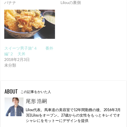
バナナ
Lilouの裏側
スイーツ男子旅”４ 番外
編”２ 天丼
2018年2月3日
未分類
ABOUT
この記事をかいた人
尾形 浩嗣
Lilou代表。馬車道の美容室で12年間勤務の後、2016年3月
3日Lilouをオープン。27歳からの女性をもっとキレイでオ
シャレにをモットーにデザインを提供