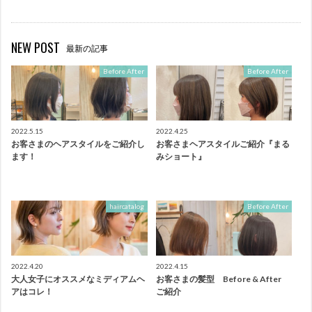
NEW POST
最新の記事
Before After
Before After
2022.5.15
2022.4.25
お客さまのヘアスタイルをご紹介し
お客さまヘアスタイルご紹介『まる
ます！
みショート』
haircatalog
Before After
2022.4.20
2022.4.15
大人女子にオススメなミディアムヘ
お客さまの髪型 Before & After
アはコレ！
ご紹介