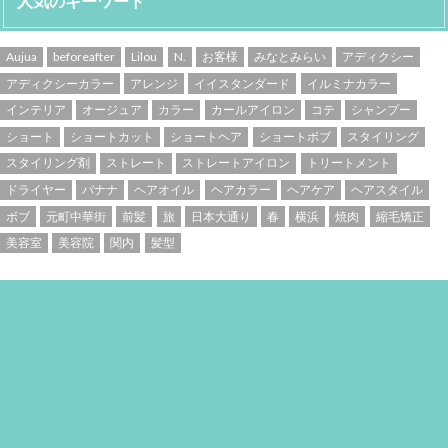
人気のキーワード
Aujua
beforeafter
Lilou
N.
お客様
みなとみらい
アディクシー
アディクシーカラー
アレンジ
イイスタンダード
イルミナカラー
インテリア
オージュア
カラー
カールアイロン
コテ
シャンプー
ショート
ショートカット
ショートヘア
ショートボブ
スタイリング
スタイリング剤
ストレート
ストレートアイロン
トリートメント
ドライヤー
バナナ
ヘアオイル
ヘアカラー
ヘアケア
ヘアスタイル
ボブ
元町中華街
前髪
旅
日本大通り
春
横浜
焼肉
縮毛矯正
美容室
美容院
関内
髪型