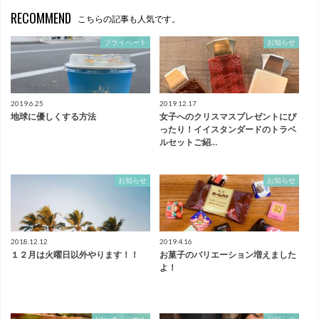
RECOMMEND
こちらの記事も人気です。
プライベート
お知らせ
2019.6.25
2019.12.17
地球に優しくする方法
女子へのクリスマスプレゼントにぴ
ったり！イイスタンダードのトラベ
ルセットご紹…
お知らせ
お知らせ
2018.12.12
2019.4.16
１２月は火曜日以外やります！！
お菓子のバリエーション増えました
よ！
Lilouオリジナル
お知らせ