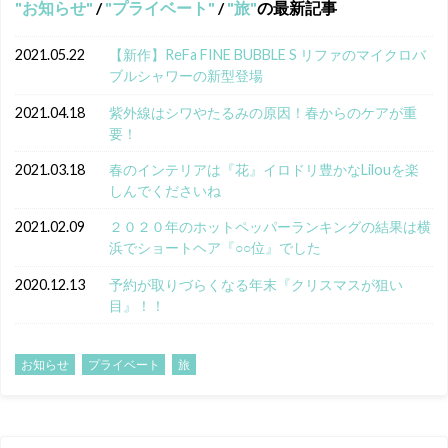
お知らせ
/
プライベート
/
旅
の最新記事
2021.05.22
【新作】ReFa FINE BUBBLE S リファのマイクロバ
ブルシャワーの新型登場
2021.04.18
紫外線はシワやたるみの原因！春からのケアが重
要！
2021.03.18
春のインテリアは『花』イロドリ豊かなLilouを楽
しんでくださいね
2021.02.09
２０２０年のホットペッパーランキングの結果は横
浜でショートヘア『○○位』でした
2020.12.13
予約が取りづらくなる年末『クリスマスが狙い
目』！！
お知らせ
プライベート
旅