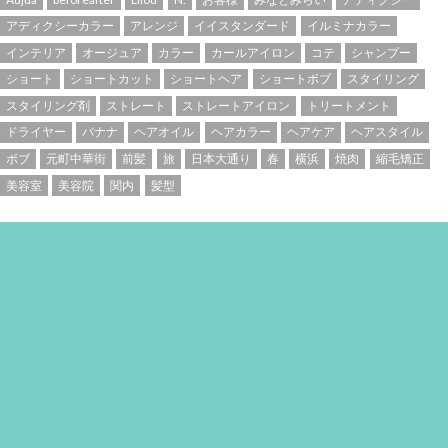
アディクシーカラー
アレンジ
イイスタンダード
イルミナカラー
インテリア
オージュア
カラー
カールアイロン
コテ
シャンプー
ショート
ショートカット
ショートヘア
ショートボブ
スタイリング
スタイリング剤
ストレート
ストレートアイロン
トリートメント
ドライヤー
バナナ
ヘアオイル
ヘアカラー
ヘアケア
ヘアスタイル
ボブ
元町中華街
前髪
旅
日本大通り
春
横浜
焼肉
縮毛矯正
美容室
美容院
関内
髪型