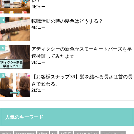
レ！
4ビュー
転職活動の時の髪色はどうする？
4ビュー
アディクシーの新色☆スモーキートパーズを早
速検証してみたよ☆
3ビュー
【お客様スナップ78】髪を結べる長さは首の長
さで変わる。
2ビュー
人気のキーワード
Aujua
beforeafter
Lilou
N.
お客様
みなとみらい
アディクシー