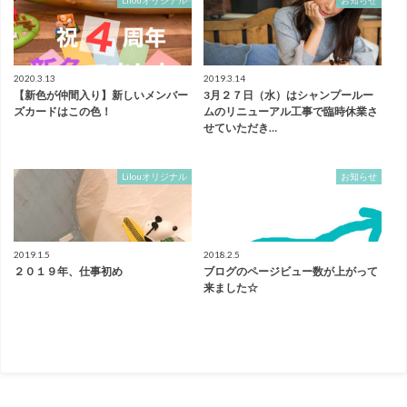
2020.3.13
2019.3.14
【新色が仲間入り】新しいメンバー
3月２７日（水）はシャンプールー
ズカードはこの色！
ムのリニューアル工事で臨時休業さ
せていただき…
Lilouオリジナル
お知らせ
2019.1.5
2018.2.5
２０１９年、仕事初め
ブログのページビュー数が上がって
来ました☆