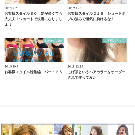
2018.5.9
2019.4.25
お客様スタイル８０ 髪が多くても
お客様スタイル２１５ ショートボ
大丈夫！ショートで快適になりまし
ブの強みで湿気に負けるな！
ょう
Before After
お客様スナップ
2019.10.7
2018.12.15
お客様スタイル総集編 パート２５
こげ茶というヘアカラーをオーダー
されて作ってみた