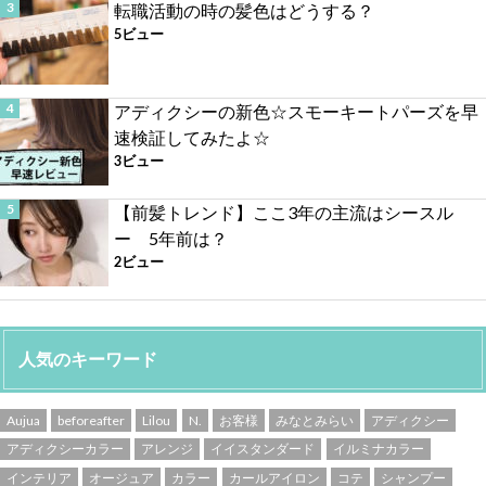
転職活動の時の髪色はどうする？
5ビュー
アディクシーの新色☆スモーキートパーズを早
速検証してみたよ☆
3ビュー
【前髪トレンド】ここ3年の主流はシースル
ー 5年前は？
2ビュー
人気のキーワード
Aujua
beforeafter
Lilou
N.
お客様
みなとみらい
アディクシー
アディクシーカラー
アレンジ
イイスタンダード
イルミナカラー
インテリア
オージュア
カラー
カールアイロン
コテ
シャンプー