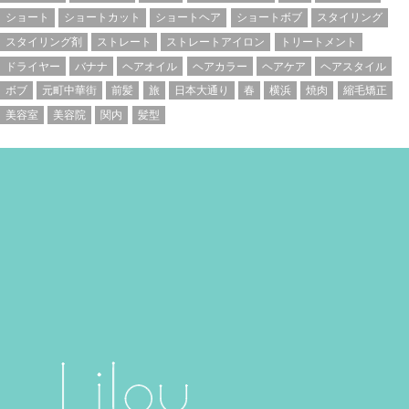
ショート
ショートカット
ショートヘア
ショートボブ
スタイリング
スタイリング剤
ストレート
ストレートアイロン
トリートメント
ドライヤー
バナナ
ヘアオイル
ヘアカラー
ヘアケア
ヘアスタイル
ボブ
元町中華街
前髪
旅
日本大通り
春
横浜
焼肉
縮毛矯正
美容室
美容院
関内
髪型