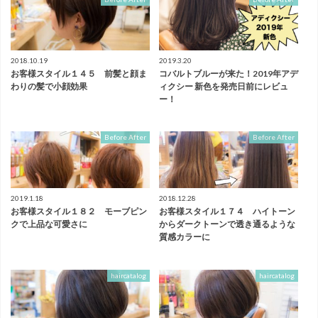
2018.10.19
2019.3.20
お客様スタイル１４５ 前髪と顔ま
コバルトブルーが来た！2019年アデ
わりの髪で小顔効果
ィクシー 新色を発売日前にレビュ
ー！
Before After
Before After
2019.1.18
2018.12.28
お客様スタイル１８２ モーブピン
お客様スタイル１７４ ハイトーン
クで上品な可愛さに
からダークトーンで透き通るような
質感カラーに
haircatalog
haircatalog