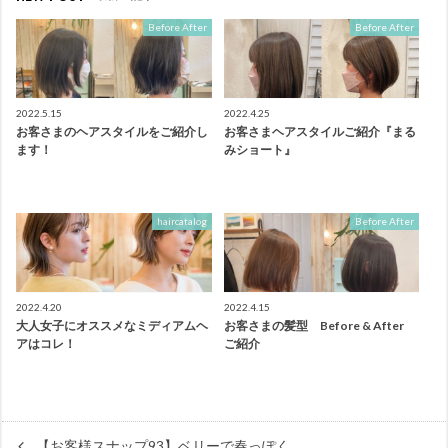
Before After
Before After
2022.5.15
2022.4.25
お客さまのヘアスタイルをご紹介し
お客さまヘアスタイルご紹介『まる
ます！
みショート』
haircatalog
Before After
2022.4.20
2022.4.15
大人女子にオススメなミディアムヘ
お客さまの髪型 Before & After
アはコレ！
ご紹介
【お客様スナップ93】ベリーで春っぽく。