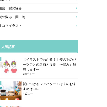
頭皮・髪の悩み
髪の悩み一問一答
４コマイラスト
人気記事
【イラストでわかる！】髪の毛のパ
ーツごとの名前と役割 〜悩みも解
消します〜
20ビュー
髪につけるシアバター！ぼくのおす
すめはコレ！
4ビュー