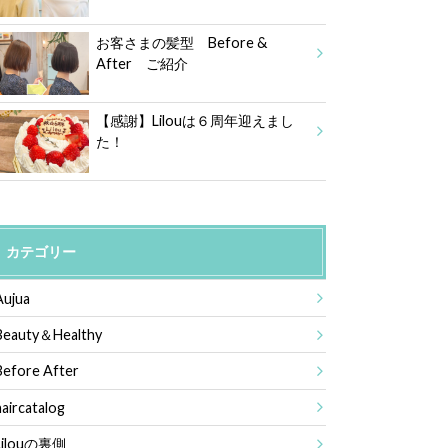
お客さまの髪型 Before &
After ご紹介
【感謝】Lilouは６周年迎えまし
た！
カテゴリー
Aujua
Beauty＆Healthy
Before After
haircatalog
Lilouの裏側