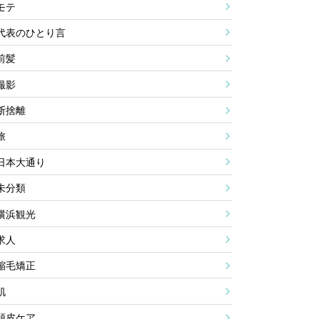
モテ
代表のひとり言
前髪
撮影
断捨離
旅
日本大通り
未分類
横浜観光
求人
縮毛矯正
肌
頭皮ケア