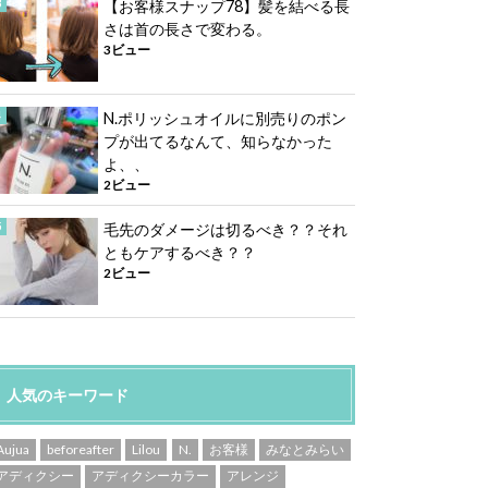
【お客様スナップ78】髪を結べる長
さは首の長さで変わる。
3ビュー
N.ポリッシュオイルに別売りのポン
プが出てるなんて、知らなかった
よ、、
2ビュー
毛先のダメージは切るべき？？それ
ともケアするべき？？
2ビュー
人気のキーワード
Aujua
beforeafter
Lilou
N.
お客様
みなとみらい
アディクシー
アディクシーカラー
アレンジ