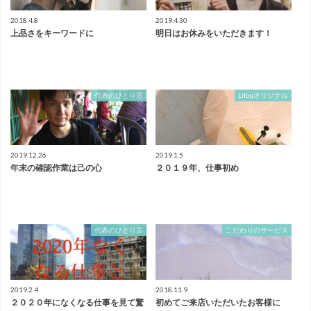
2018.4.8
2019.4.30
上品さをキーワードに
明日はお休みをいただきます！
代表のひとり言
Lilouオリジナル
2019.12.26
2019.1.5
年末の確認作業は己の心
２０１９年、仕事初め
代表のひとり言
こだわりのサービス
2019.2.4
2018.11.9
２０２０年になくなる仕事を見て驚
初めてご来店いただいたお客様に