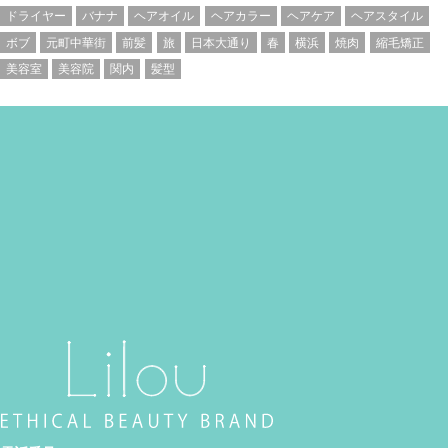
ドライヤー
バナナ
ヘアオイル
ヘアカラー
ヘアケア
ヘアスタイル
ボブ
元町中華街
前髪
旅
日本大通り
春
横浜
焼肉
縮毛矯正
美容室
美容院
関内
髪型