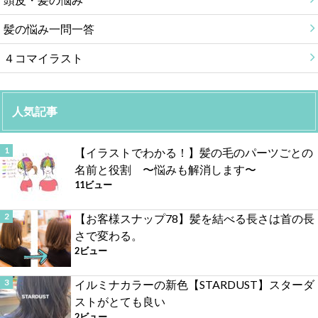
髪の悩み一問一答
４コマイラスト
人気記事
【イラストでわかる！】髪の毛のパーツごとの
名前と役割 〜悩みも解消します〜
11ビュー
【お客様スナップ78】髪を結べる長さは首の長
さで変わる。
2ビュー
イルミナカラーの新色【STARDUST】スターダ
ストがとても良い
2ビュー