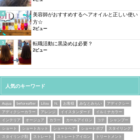
美容師がおすすめするヘアオイルと正しい使い
方☆
2ビュー
転職活動に黒染めは必要？
2ビュー
人気のキーワード
Aujua
beforeafter
Lilou
N.
お客様
みなとみらい
アディクシー
アディクシーカラー
アレンジ
イイスタンダード
イルミナカラー
インテリア
オージュア
カラー
カールアイロン
コテ
シャンプー
ショート
ショートカット
ショートヘア
ショートボブ
スタイリング
スタイリング剤
ストレート
ストレートアイロン
トリートメント