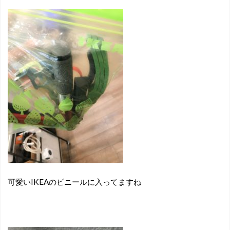
可愛いIKEAのビニールに入ってますね