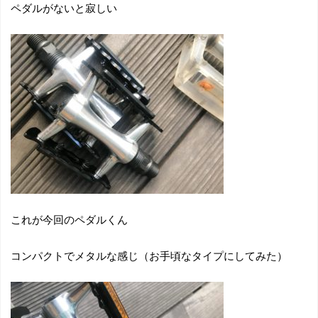
ペダルがないと寂しい
これが今回のペダルくん
コンパクトでメタルな感じ（お手頃なタイプにしてみた）