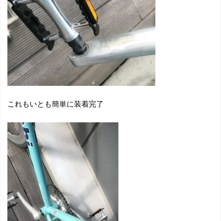
これもいとも簡単に装着完了