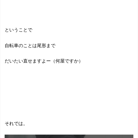
ということで
自転車のことは尾形まで
だいたい直せますよー（何屋ですか）
それでは。