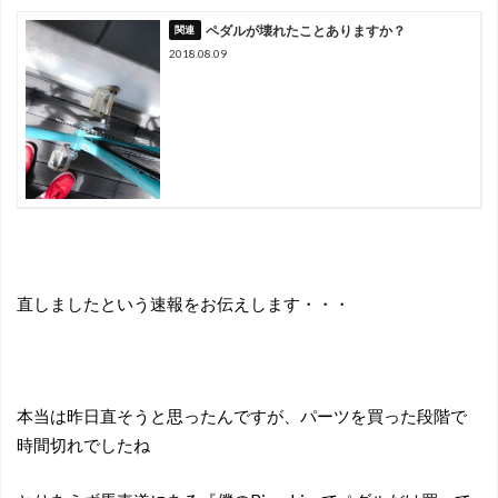
ペダルが壊れたことありますか？
2018.08.09
直しましたという速報をお伝えします・・・
本当は昨日直そうと思ったんですが、パーツを買った段階で
時間切れでしたね