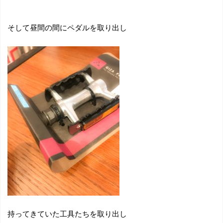
そして昼間の間にペダルを取り出し
持ってきていた工具たちを取り出し