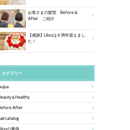
お客さまの髪型 Before &
After ご紹介
【感謝】Lilouは６周年迎えまし
た！
カテゴリー
Aujua
Beauty＆Healthy
Before After
haircatalog
Lilouの裏側