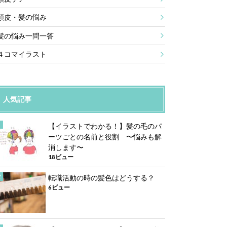
頭皮・髪の悩み
髪の悩み一問一答
４コマイラスト
人気記事
【イラストでわかる！】髪の毛のパ
ーツごとの名前と役割 〜悩みも解
消します〜
18ビュー
転職活動の時の髪色はどうする？
6ビュー