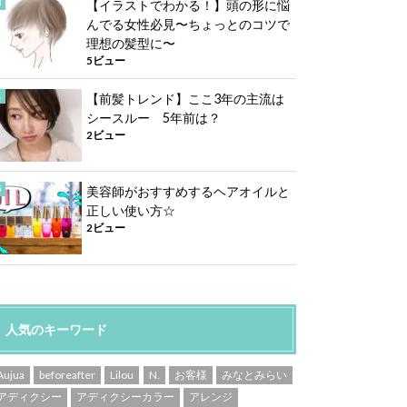
【イラストでわかる！】頭の形に悩
んでる女性必見〜ちょっとのコツで
理想の髪型に〜
5ビュー
【前髪トレンド】ここ3年の主流は
シースルー 5年前は？
2ビュー
美容師がおすすめするヘアオイルと
正しい使い方☆
2ビュー
人気のキーワード
Aujua
beforeafter
Lilou
N.
お客様
みなとみらい
アディクシー
アディクシーカラー
アレンジ