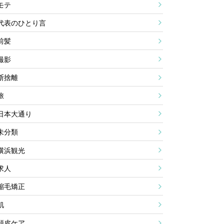
モテ
代表のひとり言
前髪
撮影
断捨離
旅
日本大通り
未分類
横浜観光
求人
縮毛矯正
肌
頭皮ケア