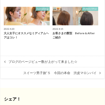
haircatalog
Before After
2022.4.20
2022.4.15
大人女子にオススメなミディアムヘ
お客さまの髪型 Before & After
アはコレ！
ご紹介
ブログのページビュー数が上がって来ました☆
スイーツ男子旅”５ 今回の本命 渋皮マロンパイ
シェア！