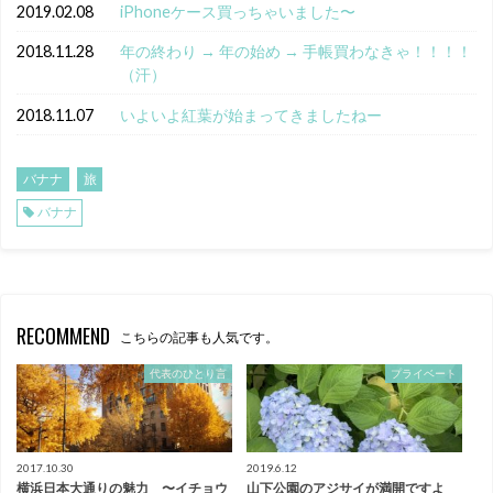
2019.02.08
iPhoneケース買っちゃいました〜
2018.11.28
年の終わり → 年の始め → 手帳買わなきゃ！！！！
（汗）
2018.11.07
いよいよ紅葉が始まってきましたねー
バナナ
旅
バナナ
RECOMMEND
こちらの記事も人気です。
代表のひとり言
プライベート
2017.10.30
2019.6.12
横浜日本大通りの魅力 〜イチョウ
山下公園のアジサイが満開ですよ