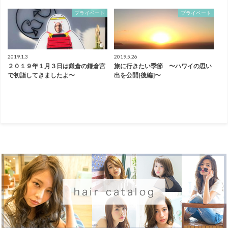
プライベート
プライベート
2019.1.3
2019.5.26
２０１９年１月３日は鎌倉の鎌倉宮
旅に行きたい季節 〜ハワイの思い
で初詣してきましたよ〜
出を公開[後編]〜