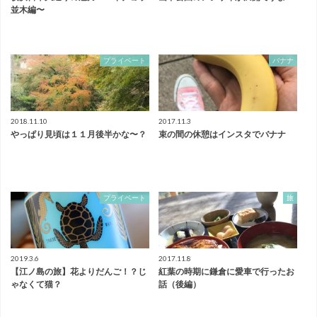
並木編〜
プライベート
バナナ
2018.11.10
2017.11.3
やっぱり見頃は１１月後半かな〜？
束の間の休憩はインスタでバナナ
プライベート
旅
2019.3.6
2017.11.8
【江ノ島の旅】花よりだんご！？じ
紅葉の時期に鎌倉に愛車で行ったお
ゃなくて猫？
話（後編）