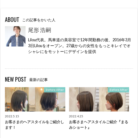
ABOUT
この記事をかいた人
尾形 浩嗣
Lilou代表。馬車道の美容室で12年間勤務の後、2016年3月
3日Lilouをオープン。27歳からの女性をもっとキレイでオ
シャレにをモットーにデザインを提供
NEW POST
最新の記事
Before After
Before After
2022.5.15
2022.4.25
お客さまのヘアスタイルをご紹介し
お客さまヘアスタイルご紹介『まる
ます！
みショート』