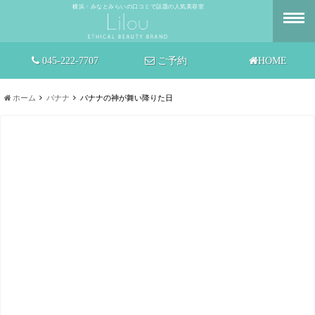
横浜・みなとみらいの口コミで話題の人気美容室
045-222-7707
ご予約
HOME
ホーム
バナナ
バナナの神が舞い降りた日