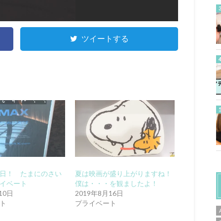
ツイートする
日！ たまにのさい
夏は映画が盛り上がりますね！
イベート
僕は・・・を観ましたよ！
10日
2019年8月16日
ト
プライベート