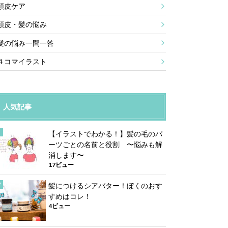
頭皮ケア
頭皮・髪の悩み
髪の悩み一問一答
４コマイラスト
人気記事
【イラストでわかる！】髪の毛のパ
ーツごとの名前と役割 〜悩みも解
消します〜
17ビュー
髪につけるシアバター！ぼくのおす
すめはコレ！
4ビュー