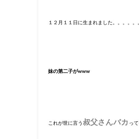
１２月１１日に生まれました。。。。。
妹の第二子がwww
叔父さんバカ
これが世に言う
って