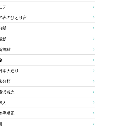
モテ
代表のひとり言
前髪
撮影
断捨離
旅
日本大通り
未分類
横浜観光
求人
縮毛矯正
肌