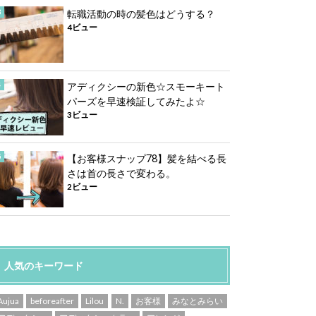
転職活動の時の髪色はどうする？
4ビュー
アディクシーの新色☆スモーキート
パーズを早速検証してみたよ☆
3ビュー
【お客様スナップ78】髪を結べる長
さは首の長さで変わる。
2ビュー
人気のキーワード
Aujua
beforeafter
Lilou
N.
お客様
みなとみらい