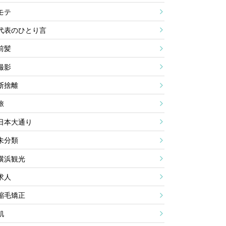
モテ
代表のひとり言
前髪
撮影
断捨離
旅
日本大通り
未分類
横浜観光
求人
縮毛矯正
肌