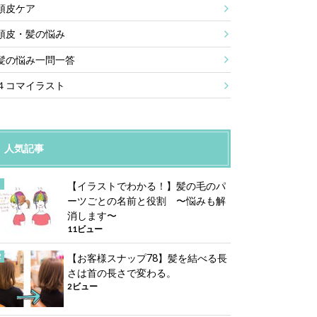
頭皮ケア
頭皮・髪の悩み
髪の悩み一問一答
４コマイラスト
人気記事
【イラストでわかる！】髪の毛のパ
ーツごとの名前と役割 〜悩みも解
消します〜
11ビュー
【お客様スナップ78】髪を結べる長
さは首の長さで変わる。
2ビュー