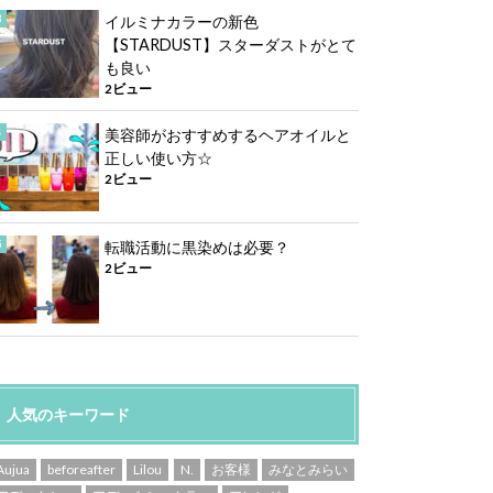
イルミナカラーの新色
【STARDUST】スターダストがとて
も良い
2ビュー
美容師がおすすめするヘアオイルと
正しい使い方☆
2ビュー
転職活動に黒染めは必要？
2ビュー
人気のキーワード
Aujua
beforeafter
Lilou
N.
お客様
みなとみらい