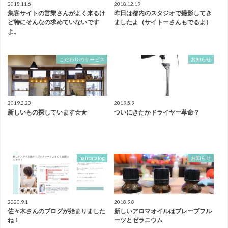
2018.11.6
2018.12.19
集客サイトの営業さんがよく来るけ
昨日は都内のスタジオで撮影してき
ど特にそんなの求めていないです
ましたよ（サイトーさんもでるよ）
よ。
こだわりのサービス
お知らせ
2019.3.23
2019.5.9
新しいもの探しています☆★
ついにきたかドライヤー革命？
haircatalog
お知らせ
2020.9.1
2018.9.8
佐々木さんのブログが始まりました
新しいアロマオイルはブレープフル
ね！
ーツとゼラニウム