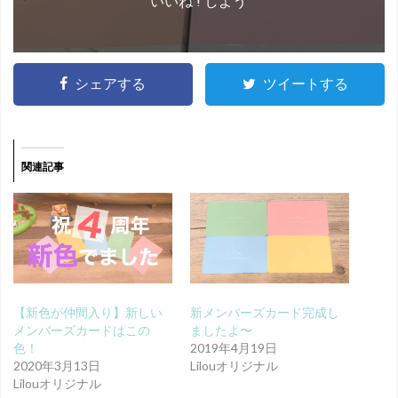
いいね ! しよう
シェアする
ツイートする
関連記事
【新色が仲間入り】新しい
新メンバーズカード完成し
メンバーズカードはこの
ましたよ〜
色！
2019年4月19日
2020年3月13日
Lilouオリジナル
Lilouオリジナル