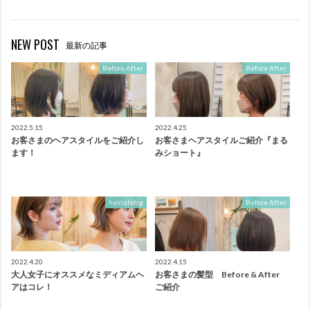
NEW POST
最新の記事
Before After
Before After
2022.5.15
2022.4.25
お客さまのヘアスタイルをご紹介し
お客さまヘアスタイルご紹介『まる
ます！
みショート』
haircatalog
Before After
2022.4.20
2022.4.15
大人女子にオススメなミディアムヘ
お客さまの髪型 Before & After
アはコレ！
ご紹介