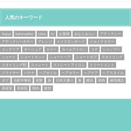
人気のキーワード
Aujua
beforeafter
Lilou
N.
お客様
みなとみらい
アディクシー
アディクシーカラー
アレンジ
イイスタンダード
イルミナカラー
インテリア
オージュア
カラー
カールアイロン
コテ
シャンプー
ショート
ショートカット
ショートヘア
ショートボブ
スタイリング
スタイリング剤
ストレート
ストレートアイロン
トリートメント
ドライヤー
バナナ
ヘアオイル
ヘアカラー
ヘアケア
ヘアスタイル
ボブ
元町中華街
前髪
旅
日本大通り
春
横浜
焼肉
縮毛矯正
美容室
美容院
関内
髪型