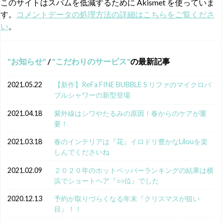
このサイトはスパムを低減するために Akismet を使っていま
す。
コメントデータの処理方法の詳細はこちらをご覧くださ
い
。
お知らせ
/
こだわりのサービス
の最新記事
2021.05.22
【新作】ReFa FINE BUBBLE S リファのマイクロバ
ブルシャワーの新型登場
2021.04.18
紫外線はシワやたるみの原因！春からのケアが重
要！
2021.03.18
春のインテリアは『花』イロドリ豊かなLilouを楽
しんでくださいね
2021.02.09
２０２０年のホットペッパーランキングの結果は横
浜でショートヘア『○○位』でした
2020.12.13
予約が取りづらくなる年末『クリスマスが狙い
目』！！