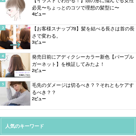
【イラストでわかる！】頭の形に悩んでる女性
必見〜ちょっとのコツで理想の髪型に〜
4ビュー
【お客様スナップ78】髪を結べる長さは首の長
さで変わる。
3ビュー
発売日前にアディクシーカラー新色【パープル
ガーネット】を検証してみたよ！
2ビュー
毛先のダメージは切るべき？？それともケアす
るべき？？
2ビュー
人気のキーワード