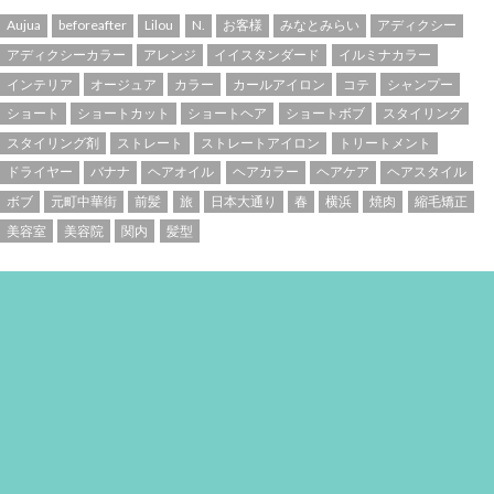
Aujua
beforeafter
Lilou
N.
お客様
みなとみらい
アディクシー
アディクシーカラー
アレンジ
イイスタンダード
イルミナカラー
インテリア
オージュア
カラー
カールアイロン
コテ
シャンプー
ショート
ショートカット
ショートヘア
ショートボブ
スタイリング
スタイリング剤
ストレート
ストレートアイロン
トリートメント
ドライヤー
バナナ
ヘアオイル
ヘアカラー
ヘアケア
ヘアスタイル
ボブ
元町中華街
前髪
旅
日本大通り
春
横浜
焼肉
縮毛矯正
美容室
美容院
関内
髪型