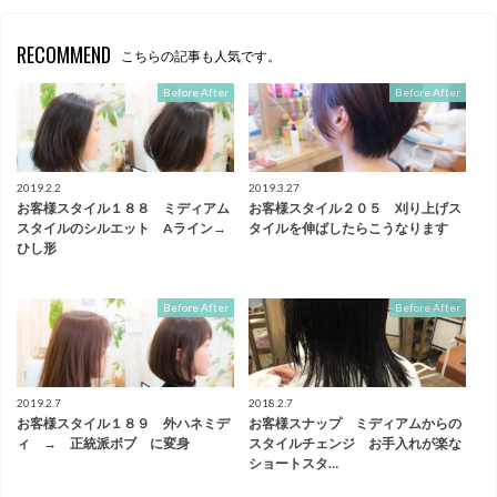
RECOMMEND
こちらの記事も人気です。
Before After
Before After
2019.2.2
2019.3.27
お客様スタイル１８８ ミディアム
お客様スタイル２０５ 刈り上げス
スタイルのシルエット Aライン→
タイルを伸ばしたらこうなります
ひし形
Before After
Before After
2019.2.7
2018.2.7
お客様スタイル１８９ 外ハネミデ
お客様スナップ ミディアムからの
ィ → 正統派ボブ に変身
スタイルチェンジ お手入れが楽な
ショートスタ…