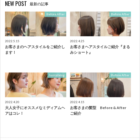
NEW POST
最新の記事
Before After
Before After
2022.5.15
2022.4.25
お客さまのヘアスタイルをご紹介し
お客さまヘアスタイルご紹介『まる
ます！
みショート』
haircatalog
Before After
2022.4.20
2022.4.15
大人女子にオススメなミディアムヘ
お客さまの髪型 Before & After
アはコレ！
ご紹介