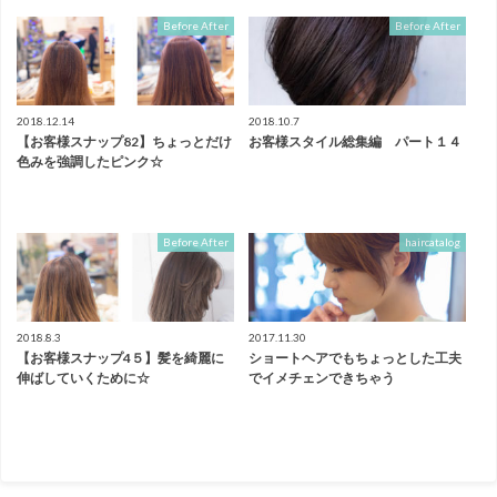
Before After
Before After
2018.12.14
2018.10.7
【お客様スナップ82】ちょっとだけ
お客様スタイル総集編 パート１４
色みを強調したピンク☆
Before After
haircatalog
2018.8.3
2017.11.30
【お客様スナップ4５】髪を綺麗に
ショートヘアでもちょっとした工夫
伸ばしていくために☆
でイメチェンできちゃう