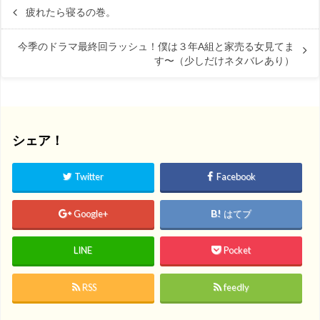
疲れたら寝るの巻。
今季のドラマ最終回ラッシュ！僕は３年A組と家売る女見てま
す〜（少しだけネタバレあり）
シェア！
Twitter
Facebook
Google+
はてブ
LINE
Pocket
RSS
feedly