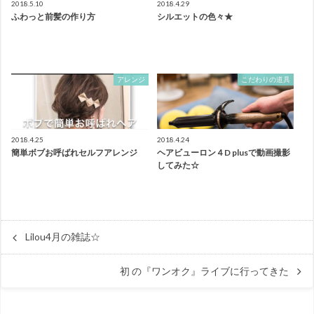
2018.5.10
2018.4.29
ふわっと前髪の作り方
シルエットの色々★
アレンジ
こだわりの道具
2018.4.25
2018.4.24
簡単ボブお呼ばれセルフアレンジ
ヘアビューロン４D plusで動画撮影
してみた☆
Lilou4月の雑誌☆
初 の『ワンオク』ライブに行ってきた