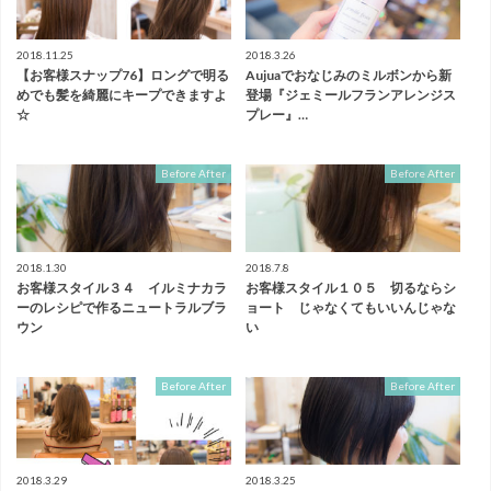
2018.11.25
2018.3.26
【お客様スナップ76】ロングで明る
Aujuaでおなじみのミルボンから新
めでも髪を綺麗にキープできますよ
登場『ジェミールフランアレンジス
☆
プレー』…
Before After
Before After
2018.1.30
2018.7.8
お客様スタイル３４ イルミナカラ
お客様スタイル１０５ 切るならシ
ーのレシピで作るニュートラルブラ
ョート じゃなくてもいいんじゃな
ウン
い
Before After
Before After
2018.3.29
2018.3.25