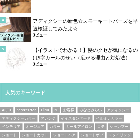
アディクシーの新色☆スモーキートパーズを早
速検証してみたよ☆
3ビュー
【イラストでわかる！】髪のクセが気になるの
はS字カールのせい（広がる理由と対処法）
3ビュー
人気のキーワード
Aujua
beforeafter
Lilou
N.
お客様
みなとみらい
アディクシー
アディクシーカラー
アレンジ
イイスタンダード
イルミナカラー
インテリア
オージュア
カラー
カールアイロン
コテ
シャンプー
ショート
ショートカット
ショートヘア
ショートボブ
スタイリング