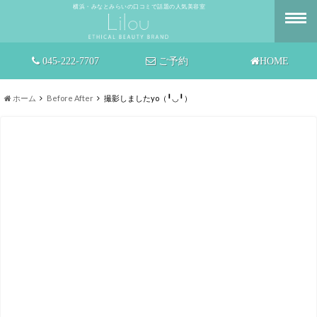
横浜・みなとみらいの口コミで話題の人気美容室
045-222-7707
ご予約
HOME
ホーム
Before After
撮影しましたyo（╹◡╹）