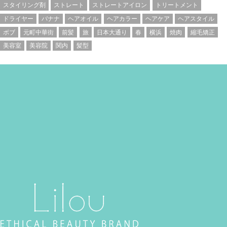
スタイリング剤
ストレート
ストレートアイロン
トリートメント
ドライヤー
バナナ
ヘアオイル
ヘアカラー
ヘアケア
ヘアスタイル
ボブ
元町中華街
前髪
旅
日本大通り
春
横浜
焼肉
縮毛矯正
美容室
美容院
関内
髪型