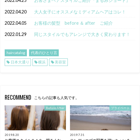
2022.04.25
お客さまヘアスタイルご紹介『まるみショート』
2022.04.20
大人女子にオススメなミディアムヘアはコレ！
2022.04.05
お客様の髪型 before ＆ after ご紹介
2022.01.29
同じスタイルでもアレンジで大きく変わります！
haircatalog
代表のひとり言
日本大通り
横浜
美容室
RECOMMEND
こちらの記事も人気です。
Before After
プライベート
2019.8.20
2019.7.31