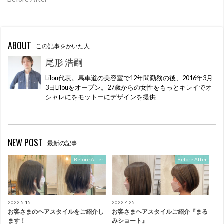
ABOUT
この記事をかいた人
尾形 浩嗣
Lilou代表。馬車道の美容室で12年間勤務の後、2016年3月
3日Lilouをオープン。27歳からの女性をもっとキレイでオ
シャレにをモットーにデザインを提供
NEW POST
最新の記事
Before After
Before After
2022.5.15
2022.4.25
お客さまのヘアスタイルをご紹介し
お客さまヘアスタイルご紹介『まる
ます！
みショート』