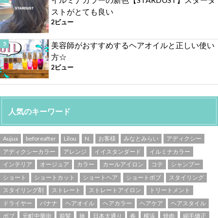
ストがとても良い
2ビュー
美容師がおすすめするヘアオイルと正しい使い
方☆
2ビュー
人気のキーワード
Aujua
beforeafter
Lilou
N.
お客様
みなとみらい
アディクシー
アディクシーカラー
アレンジ
イイスタンダード
イルミナカラー
インテリア
オージュア
カラー
カールアイロン
コテ
シャンプー
ショート
ショートカット
ショートヘア
ショートボブ
スタイリング
スタイリング剤
ストレート
ストレートアイロン
トリートメント
ドライヤー
バナナ
ヘアオイル
ヘアカラー
ヘアケア
ヘアスタイル
ボブ
元町中華街
前髪
旅
日本大通り
春
横浜
焼肉
縮毛矯正