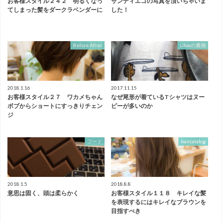
お客様スタイル２４２ 明るくなっ
サンディエゴの写真を頂いちゃいま
てしまった髪をダークラベンダーに
した！
Before After
Lilouの裏側
2018.1.16
2017.11.15
お客様スタイル２７ ワカメちゃん
なぜ尾形が着ているTシャツはヌー
ボブからショートにすっきりチェン
ピーが多いのか
ジ
フード
haircatalog
2018.1.5
2018.8.8
意思は固く、頭は柔らかく
お客様スタイル１１８ キレイな髪
を表現するにはキレイなブラウンを
目指すべき