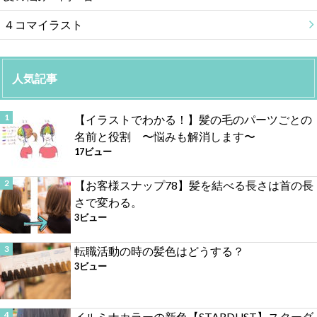
４コマイラスト
人気記事
【イラストでわかる！】髪の毛のパーツごとの
名前と役割 〜悩みも解消します〜
17ビュー
【お客様スナップ78】髪を結べる長さは首の長
さで変わる。
3ビュー
転職活動の時の髪色はどうする？
3ビュー
イルミナカラーの新色【STARDUST】スターダ