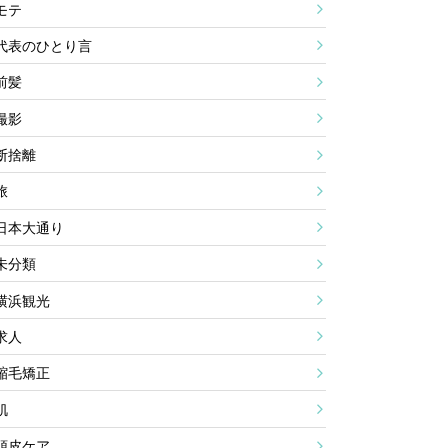
モテ
代表のひとり言
前髪
撮影
断捨離
旅
日本大通り
未分類
横浜観光
求人
縮毛矯正
肌
頭皮ケア