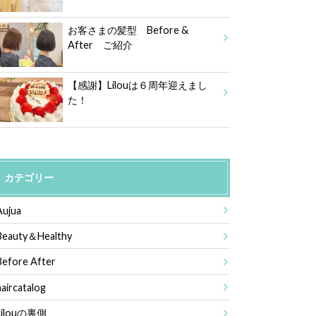
お客さまの髪型 Before &
After ご紹介
【感謝】Lilouは６周年迎えまし
た！
カテゴリー
Aujua
Beauty＆Healthy
Before After
haircatalog
Lilouの裏側