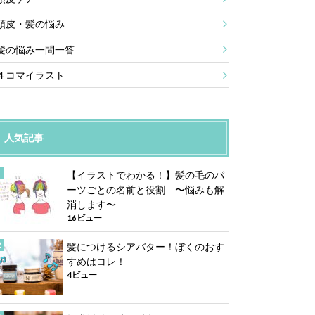
頭皮・髪の悩み
髪の悩み一問一答
４コマイラスト
人気記事
【イラストでわかる！】髪の毛のパ
ーツごとの名前と役割 〜悩みも解
消します〜
16ビュー
髪につけるシアバター！ぼくのおす
すめはコレ！
4ビュー