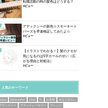
転職活動の時の髪色はどうする？
4ビュー
アディクシーの新色☆スモーキート
パーズを早速検証してみたよ☆
3ビュー
【イラストでわかる！】髪のクセが
気になるのはS字カールのせい（広
がる理由と対処法）
3ビュー
人気のキーワード
Aujua
beforeafter
Lilou
N.
お客様
みなとみらい
アディクシー
アディクシーカラー
アレンジ