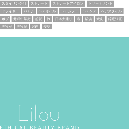
スタイリング剤
ストレート
ストレートアイロン
トリートメント
ドライヤー
バナナ
ヘアオイル
ヘアカラー
ヘアケア
ヘアスタイル
ボブ
元町中華街
前髪
旅
日本大通り
春
横浜
焼肉
縮毛矯正
美容室
美容院
関内
髪型