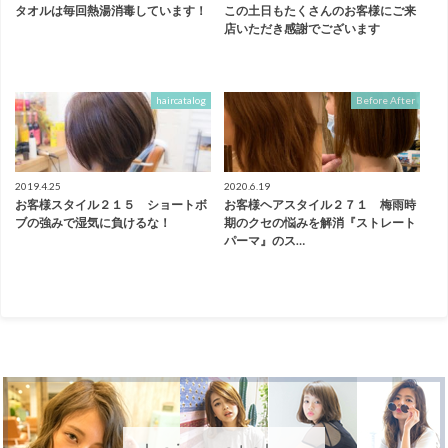
タオルは毎回熱湯消毒しています！
この土日もたくさんのお客様にご来
店いただき感謝でございます
haircatalog
Before After
2019.4.25
2020.6.19
お客様スタイル２１５ ショートボ
お客様ヘアスタイル２７１ 梅雨時
ブの強みで湿気に負けるな！
期のクセの悩みを解消『ストレート
パーマ』のス…