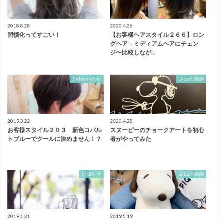
2018.8.28
2020.4.26
習慣化ってすごい！
【お客様ヘアスタイル２６６】ロン
グヘア→ミディアムヘアにチェン
ジ〜比較しなが…
Before After
Lilouの裏側
2019.3.22
2020.4.28
お客様スタイル２０３ 新色コバル
スヌーピーのチョークアートを初心
トブルーでクールに決めません！？
者がやってみた
お知らせ
Lilouの裏側
2019.1.31
2019.5.19