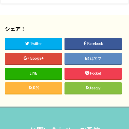
シェア！
Twitter
Facebook
Google+
はてブ
LINE
Pocket
RSS
feedly