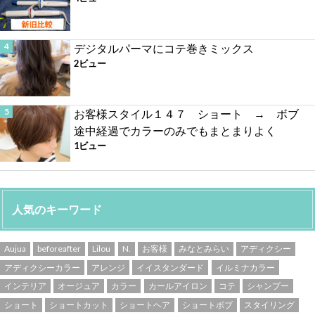
デジタルパーマにコテ巻きミックス
2ビュー
お客様スタイル１４７ ショート → ボブ
途中経過でカラーのみでもまとまりよく
1ビュー
人気のキーワード
Aujua
beforeafter
Lilou
N.
お客様
みなとみらい
アディクシー
アディクシーカラー
アレンジ
イイスタンダード
イルミナカラー
インテリア
オージュア
カラー
カールアイロン
コテ
シャンプー
ショート
ショートカット
ショートヘア
ショートボブ
スタイリング