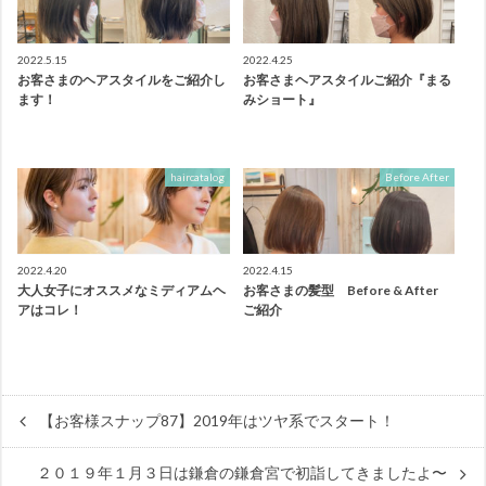
2022.5.15
2022.4.25
お客さまのヘアスタイルをご紹介し
お客さまヘアスタイルご紹介『まる
ます！
みショート』
haircatalog
Before After
2022.4.20
2022.4.15
大人女子にオススメなミディアムヘ
お客さまの髪型 Before & After
アはコレ！
ご紹介
【お客様スナップ87】2019年はツヤ系でスタート！
２０１９年１月３日は鎌倉の鎌倉宮で初詣してきましたよ〜