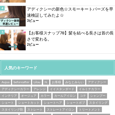
アディクシーの新色☆スモーキートパーズを早
速検証してみたよ☆
3ビュー
【お客様スナップ78】髪を結べる長さは首の長
さで変わる。
2ビュー
人気のキーワード
Aujua
beforeafter
Lilou
N.
お客様
みなとみらい
アディクシー
アディクシーカラー
アレンジ
イイスタンダード
イルミナカラー
インテリア
オージュア
カラー
カールアイロン
コテ
シャンプー
ショート
ショートカット
ショートヘア
ショートボブ
スタイリング
スタイリング剤
ストレート
ストレートアイロン
トリートメント