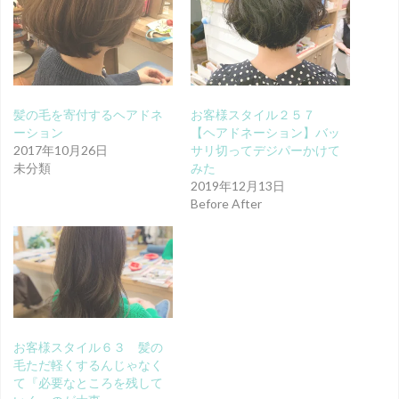
髪の毛を寄付するヘアドネ
お客様スタイル２５７
ーション
【ヘアドネーション】バッ
2017年10月26日
サリ切ってデジパーかけて
未分類
みた
2019年12月13日
Before After
お客様スタイル６３ 髪の
毛ただ軽くするんじゃなく
て『必要なところを残して