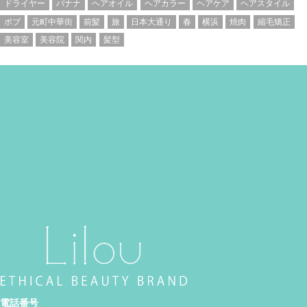
ドライヤー
バナナ
ヘアオイル
ヘアカラー
ヘアケア
ヘアスタイル
ボブ
元町中華街
前髪
旅
日本大通り
春
横浜
焼肉
縮毛矯正
美容室
美容院
関内
髪型
電話番号