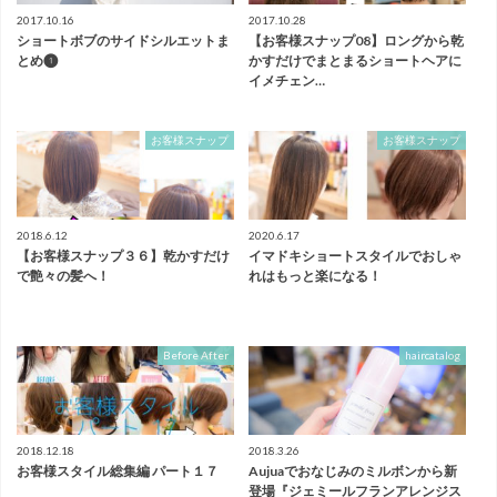
2017.10.16
2017.10.28
ショートボブのサイドシルエットま
【お客様スナップ08】ロングから乾
とめ❶
かすだけでまとまるショートヘアに
イメチェン…
お客様スナップ
お客様スナップ
2018.6.12
2020.6.17
【お客様スナップ３６】乾かすだけ
イマドキショートスタイルでおしゃ
で艶々の髪へ！
れはもっと楽になる！
Before After
haircatalog
2018.12.18
2018.3.26
お客様スタイル総集編 パート１７
Aujuaでおなじみのミルボンから新
登場『ジェミールフランアレンジス