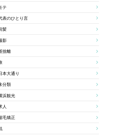
モテ
代表のひとり言
前髪
撮影
断捨離
旅
日本大通り
未分類
横浜観光
求人
縮毛矯正
肌