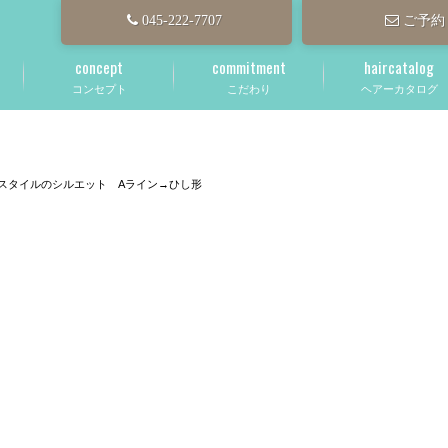
045-222-7707
ご予約
concept
commitment
haircatalog
コンセプト
こだわり
ヘアーカタログ
スタイルのシルエット Aライン→ひし形