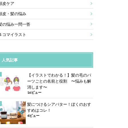
頭皮ケア
頭皮・髪の悩み
髪の悩み一問一答
４コマイラスト
人気記事
【イラストでわかる！】髪の毛のパ
ーツごとの名前と役割 〜悩みも解
消します〜
16ビュー
髪につけるシアバター！ぼくのおす
すめはコレ！
4ビュー