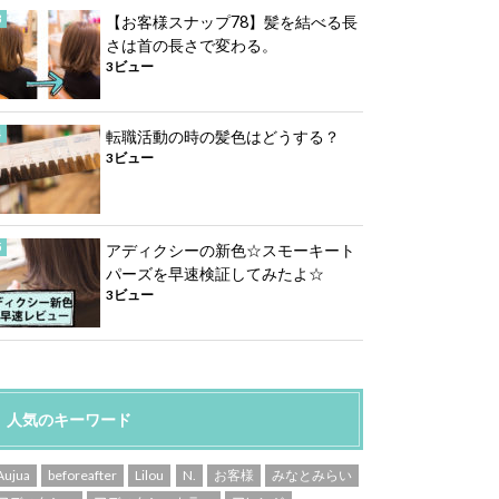
【お客様スナップ78】髪を結べる長
さは首の長さで変わる。
3ビュー
転職活動の時の髪色はどうする？
3ビュー
アディクシーの新色☆スモーキート
パーズを早速検証してみたよ☆
3ビュー
人気のキーワード
Aujua
beforeafter
Lilou
N.
お客様
みなとみらい