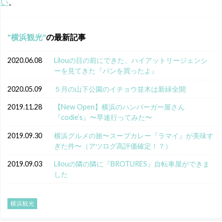
い
。
横浜観光
の最新記事
2020.06.08
Lilouの目の前にできた、ハイアットリージェンシ
ーを見てきた『パンを買ったよ』
2020.05.09
５月の山下公園のイチョウ並木は新緑全開
2019.11.28
【New Open】横浜のハンバーガー屋さん
『codie’s』〜早速行ってみた〜
2019.09.30
横浜グルメの旅〜スープカレー『ラマイ』が美味す
ぎた件〜（アツログ高評価確定！？）
2019.09.03
Lilouの隣の隣に『BROTURES』自転車屋ができま
した
横浜観光