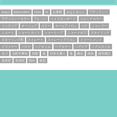
Aujua
beforeafter
Lilou
N.
お客様
みなとみらい
アディクシー
アディクシーカラー
アレンジ
イイスタンダード
イルミナカラー
インテリア
オージュア
カラー
カールアイロン
コテ
シャンプー
ショート
ショートカット
ショートヘア
ショートボブ
スタイリング
スタイリング剤
ストレート
ストレートアイロン
トリートメント
ドライヤー
バナナ
ヘアオイル
ヘアカラー
ヘアケア
ヘアスタイル
ボブ
元町中華街
前髪
旅
日本大通り
春
横浜
焼肉
縮毛矯正
美容室
美容院
関内
髪型