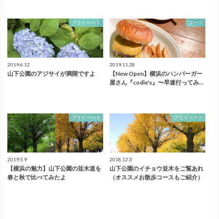
プライベート
フード
2019.6.12
2019.11.28
山下公園のアジサイが満開ですよ
【New Open】横浜のハンバーガー
屋さん『codie's』〜早速行ってみ…
プライベート
プライベート
2019.5.9
2018.12.3
【横浜の魅力】山下公園の並木道を
山下公園のイチョウ並木をご覧あれ
春と秋で比べてみたよ
（オススメお散歩コースもご紹介）