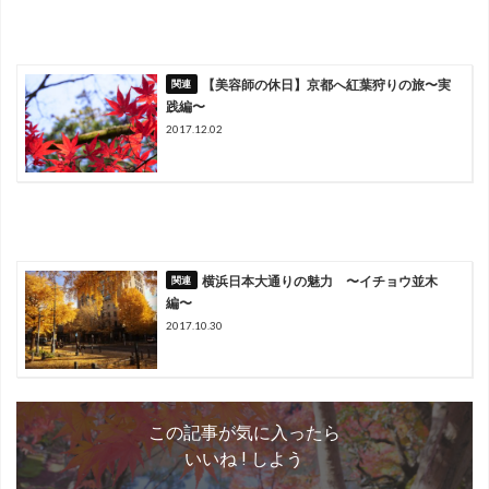
【美容師の休日】京都へ紅葉狩りの旅〜実
践編〜
2017.12.02
横浜日本大通りの魅力 〜イチョウ並木
編〜
2017.10.30
この記事が気に入ったら
いいね ! しよう