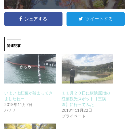
シェアする
ツイートする
関連記事
いよいよ紅葉が始まってき
１１月２０日に横浜屈指の
ましたねー
紅葉観光スポット【三渓
2018年11月7日
園】に行ってみた
バナナ
2018年11月22日
プライベート