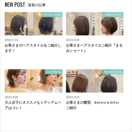
NEW POST
最新の記事
Before After
Before After
2022.5.15
2022.4.25
お客さまのヘアスタイルをご紹介し
お客さまヘアスタイルご紹介『まる
ます！
みショート』
haircatalog
Before After
2022.4.20
2022.4.15
大人女子にオススメなミディアムヘ
お客さまの髪型 Before & After
アはコレ！
ご紹介