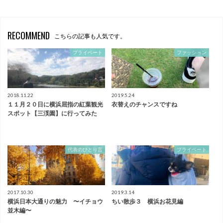
RECOMMEND
こちらの記事も人気です。
プライベート
ファッション
2018.11.22
2019.5.24
１１月２０日に横浜屈指の紅葉観光
衣替えのチャンスですね
スポット【三渓園】に行ってみた
代表のひとり言
プライベート
2017.10.30
2019.3.14
横浜日本大通りの魅力 〜イチョウ
ちい散歩３ 横浜お花見編
並木編〜