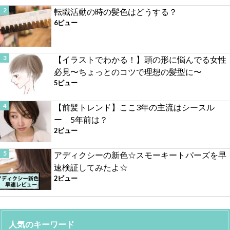
転職活動の時の髪色はどうする？
6ビュー
【イラストでわかる！】頭の形に悩んでる女性
必見〜ちょっとのコツで理想の髪型に〜
5ビュー
【前髪トレンド】ここ3年の主流はシースル
ー 5年前は？
2ビュー
アディクシーの新色☆スモーキートパーズを早
速検証してみたよ☆
2ビュー
人気のキーワード