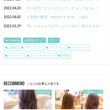
2022.04.20
大人女子にオススメなミディアムヘアはコレ！
2022.04.05
お客様の髪型 before ＆ after ご紹介
2022.01.29
同じスタイルでもアレンジで大きく変わります！
haircatalog
お客様スナップ
カラー
お客様
アディクシー
クリスマス
ダークトーン
ヘアカラー
ラベンダーカラー
専門的
RECOMMEND
こちらの記事も人気です。
Before After
お客様スナップ