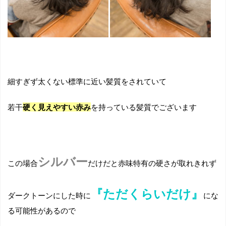
細すぎず太くない標準に近い髪質をされていて
若干
硬く見えやすい赤み
を持っている髪質でございます
シルバー
この場合
だけだと赤味特有の硬さが取れきれず
『ただくらいだけ』
ダークトーンにした時に
にな
る可能性があるので