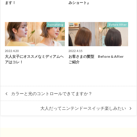
ます！
みショート』
haircatalog
Before After
2022.4.20
2022.4.15
大人女子にオススメなミディアムヘ
お客さまの髪型 Before & After
アはコレ！
ご紹介
カラーと光のコントロールできてますか？
大人だってニンテンドースイッチ楽しみたい