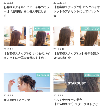
2019.1.6
2018.10.16
お客様スタイル１７７ 今年のカラ
【お客様スナップ69】ピンクバイオ
ーは『透明感』を１番大事にしま
レットをアクセントにしてツヤツヤ
す！
☆
Before After
お客様スナップ
2019.1.6
2019.9.12
【お客様スナップ88】いつものバイ
【お客様スナップ116】モテる髪の
オレットに一工夫☆超おすすめ！
２つの条件☆
haircatalog
Before After
2018.2.7
2019.9.8
☆Lilouのイメージ☆
イルミナカラーの新色
【STARDUST】スターダストがと