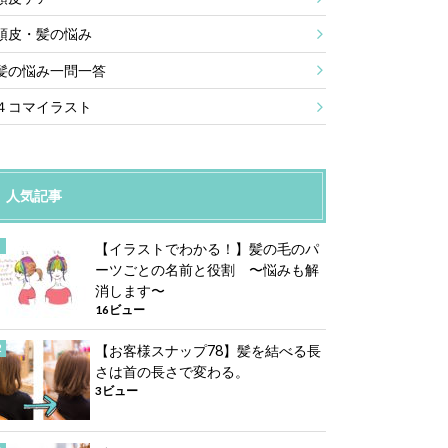
頭皮・髪の悩み
髪の悩み一問一答
４コマイラスト
人気記事
【イラストでわかる！】髪の毛のパ
ーツごとの名前と役割 〜悩みも解
消します〜
16ビュー
【お客様スナップ78】髪を結べる長
さは首の長さで変わる。
3ビュー